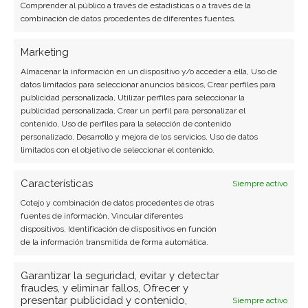
Comprender al público a través de estadísticas o a través de la
Facebook
combinación de datos procedentes de diferentes fuentes.
LinkedIn
Marketing
Almacenar la información en un dispositivo y/o acceder a ella, Uso de
Copiar enlace
datos limitados para seleccionar anuncios básicos, Crear perfiles para
publicidad personalizada, Utilizar perfiles para seleccionar la
publicidad personalizada, Crear un perfil para personalizar el
contenido, Uso de perfiles para la selección de contenido
personalizado, Desarrollo y mejora de los servicios, Uso de datos
limitados con el objetivo de seleccionar el contenido.
Características
Siempre activo
SOBRE EL AUTOR
Cotejo y combinación de datos procedentes de otras
fuentes de información, Vincular diferentes
Javier Martínez González
dispositivos, Identificación de dispositivos en función
de la información transmitida de forma automática.
Ingeniero de software convertido en escritor
tecnológico. Analiza las últimas tendencias en
Garantizar la seguridad, evitar y detectar
hardware, software empresarial y computación en
fraudes, y eliminar fallos, Ofrecer y
la nube.
presentar publicidad y contenido,
Siempre activo