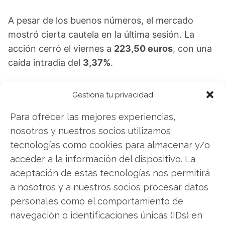
A pesar de los buenos números, el mercado
mostró cierta cautela en la última sesión. La
acción cerró el viernes a
223,50 euros
, con una
caída intradía del
3,37%
.
La atención se centra ahora en los próximos
Gestiona tu privacidad
hitos: el desfile de anuncios de producto que
Para ofrecer las mejores experiencias,
comienza el
2 de marzo
y las sesiones prácticas
nosotros y nuestros socios utilizamos
del
4 de marzo
, que suelen ofrecer las primeras
tecnologías como cookies para almacenar y/o
pistas sobre la verdadera magnitud de las
acceder a la información del dispositivo. La
mejoras en los nuevos dispositivos.
aceptación de estas tecnologías nos permitirá
Apple: ¿Comprar o vender? El nuevo Análisis de
a nosotros y a nuestros socios procesar datos
Apple del 1 de agosto tiene la respuesta:
personales como el comportamiento de
navegación o identificaciones únicas (IDs) en
Los últimos resultados de Apple son