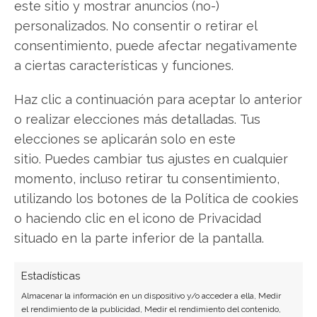
este sitio y mostrar anuncios (no-)
contundentes: Acción inmediata requerida para
personalizados. No consentir o retirar el
los inversores de Apple. ¿Merece la pena invertir
consentimiento, puede afectar negativamente
o es momento de vender? En el Análisis gratuito
a ciertas características y funciones.
actual del 1 de agosto descubrirá exactamente
qué hacer.
Haz clic a continuación para aceptar lo anterior
o realizar elecciones más detalladas. Tus
Apple: ¿Comprar o vender?
¡Lee más aquí!
elecciones se aplicarán solo en este
sitio. Puedes cambiar tus ajustes en cualquier
momento, incluso retirar tu consentimiento,
Apple
utilizando los botones de la Política de cookies
o haciendo clic en el icono de Privacidad
situado en la parte inferior de la pantalla.
Compartir este artículo
Estadísticas
Twitter
Almacenar la información en un dispositivo y/o acceder a ella, Medir
el rendimiento de la publicidad, Medir el rendimiento del contenido,