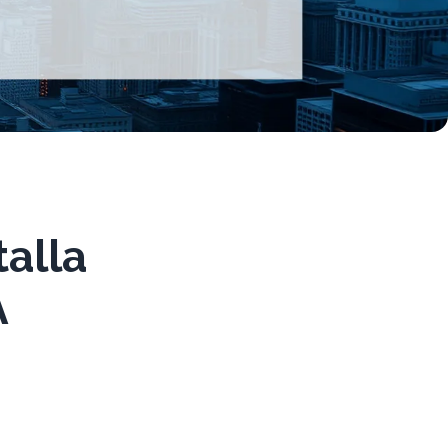
talla
A