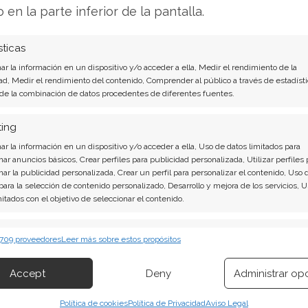
o en la parte inferior de la pantalla.
icas y ventaja competitiva
sticas
tro de la estrategia más amplia de Estados Unidos
r la información en un dispositivo y/o acceder a ella, Medir el rendimiento de la
logías de vanguardia. Las preocupaciones en
ad, Medir el rendimiento del contenido, Comprender al público a través de estadísti
 de la combinación de datos procedentes de diferentes fuentes.
os y militares chinos impulsan estas medidas
t podría generar un doble beneficio: acceso
ting
ras se debilita a competidores extranjeros.
r la información en un dispositivo y/o acceder a ella, Uso de datos limitados para
nar anuncios básicos, Crear perfiles para publicidad personalizada, Utilizar perfiles 
nar la publicidad personalizada, Crear un perfil para personalizar el contenido, Uso 
 convierta en ley aún es incierta, aunque su
 para la selección de contenido personalizado, Desarrollo y mejora de los servicios, 
uthorization Act (NDAA) mejora sus perspectivas
mitados con el objetivo de seleccionar el contenido.
isión a largo plazo, el posicionamiento
erísticas
cial de la industria tecnológica representa un
Siempr
 709 proveedores
Leer más sobre estos propósitos
lá de las fluctuaciones bursátiles inmediatas.
 combinación de datos procedentes de otras fuentes de información,
 diferentes dispositivos, Identificación de dispositivos en función de la
Accept
Deny
Administrar op
ión transmitida de forma automática.
dría redefinir las reglas del juego en la industria
Política de cookies
Política de Privacidad
Aviso Legal