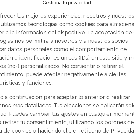
Gestiona tu privacidad
frecer las mejores experiencias, nosotros y nuestro
de la estrategia corporativa
 utilizamos tecnologías como cookies para almacena
a lógica empresarial fundamentada en la
r a la información del dispositivo. La aceptación de
visión representa el segmento más rentable del
ogías nos permitirá a nosotros y a nuestros socios
 Azure de Microsoft y Google Cloud por el
sar datos personales como el comportamiento de
 la nube e inteligencia artificial. La
ción o identificaciones únicas (IDs) en este sitio y m
 más avanzados de Nvidia se ha convertido en un
os (no-) personalizados. No consentir o retirar el
timiento, puede afectar negativamente a ciertas
erísticas y funciones.
dencian una demanda exponencial de servicios de
ic a continuación para aceptar lo anterior o realizar
e alianza de Amazon con OpenAI, valorada en
ones más detalladas. Tus elecciones se aplicarán so
compromiso de la compañía con este sector. En
itio. Puedes cambiar tus ajustes en cualquier momen
iento se ha convertido en el recurso más
o retirar tu consentimiento, utilizando los botones de
e resultar decisiva.
ca de cookies o haciendo clic en el icono de Privacid