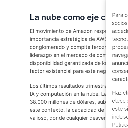
Para o
La nube como eje central 
socios
El movimiento de Amazon responde a un
accede
importancia estratégica de AWS. Esta di
tecnol
conglomerado y compite ferozmente con
proce
liderazgo en el mercado de computación en
navega
disponibilidad garantizada de los chips
anunci
factor existencial para este negocio.
consen
caract
Los últimos resultados trimestrales evi
Haz cl
IA y computación en la nube. La recient
elecci
38.000 millones de dólares, subraya el 
este s
este contexto, la capacidad de procesam
inclus
valioso, donde cualquier desventaja pued
Políti