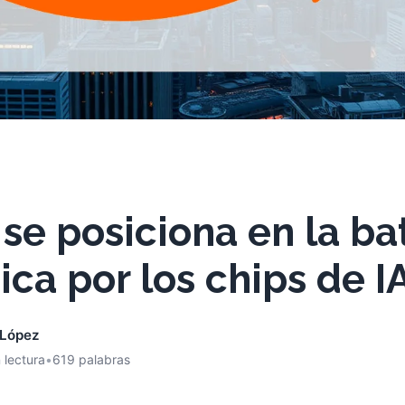
e posiciona en la ba
ica por los chips de I
 López
 lectura
•
619 palabras