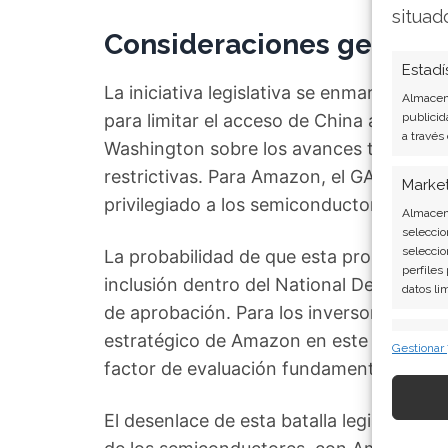
situad
Consideraciones geopolít
Estadí
La iniciativa legislativa se enmarca den
Almacena
para limitar el acceso de China a tecno
publicid
a través
Washington sobre los avances tecnológic
restrictivas. Para Amazon, el GAIN AI Ac
Marke
privilegiado a los semiconductores mient
Almacena
seleccio
seleccio
La probabilidad de que esta propuesta se
perfiles
inclusión dentro del National Defense A
datos li
de aprobación. Para los inversores con v
Caract
estratégico de Amazon en este asunto cru
Gestionar
factor de evaluación fundamental, más al
Cotejo y
Vincular
informac
El desenlace de esta batalla legislativa po