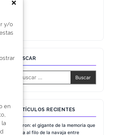
s
r y/o
 estas
ostrar
BUSCAR
lo en
ARTÍCULOS RECIENTES
to,
 la
Micron: el gigante de la memoria que
ad
baila al filo de la navaja entre