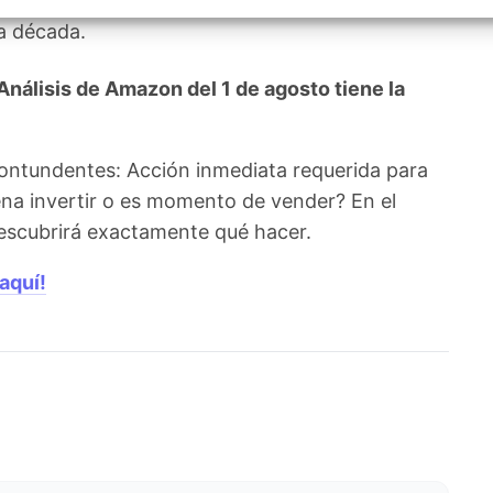
entando asegurar una posición ventajosa en la
izar la seguridad, evitar y detectar fraudes, y eliminar
, Ofrecer y presentar publicidad y contenido, Guardar y
Siempr
a década.
car las preferencias de privacidad.
álisis de Amazon del 1 de agosto tiene la
ontundentes: Acción inmediata requerida para
na invertir o es momento de vender? En el
 descubrirá exactamente qué hacer.
aquí!