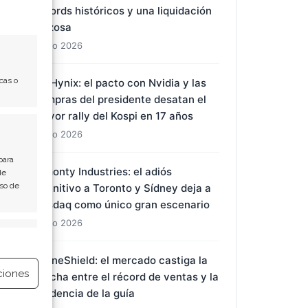
récords históricos y una liquidación
forzosa
1 Ago 2026
cas o
SK Hynix: el pacto con Nvidia y las
compras del presidente desatan el
mayor rally del Kospi en 17 años
1 Ago 2026
para
Almonty Industries: el adiós
de
Uso de
definitivo a Toronto y Sídney deja a
Nasdaq como único gran escenario
1 Ago 2026
e activo
DroneShield: el mercado castiga la
ciones
brecha entre el récord de ventas y la
prudencia de la guía