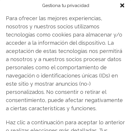
contundentes: Acción inmediata requerida para
Gestiona tu privacidad
los inversores de Alphabet. ¿Merece la pena
invertir o es momento de vender? En el Análisis
Para ofrecer las mejores experiencias,
gratuito actual del 2 de agosto descubrirá
nosotros y nuestros socios utilizamos
exactamente qué hacer.
tecnologías como cookies para almacenar y/o
acceder a la información del dispositivo. La
Alphabet: ¿Comprar o vender?
¡Lee más aquí!
aceptación de estas tecnologías nos permitirá
a nosotros y a nuestros socios procesar datos
personales como el comportamiento de
Alphabet
navegación o identificaciones únicas (IDs) en
este sitio y mostrar anuncios (no-)
personalizados. No consentir o retirar el
Compartir este artículo
consentimiento, puede afectar negativamente
a ciertas características y funciones.
Twitter
Haz clic a continuación para aceptar lo anterior
Facebook
o realizar elecciones más detalladas. Tus