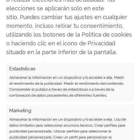
elecciones se aplicarán solo en este
LinkedIn
sitio. Puedes cambiar tus ajustes en cualquier
momento, incluso retirar tu consentimiento,
Copiar enlace
utilizando los botones de la Política de cookies
o haciendo clic en el icono de Privacidad
situado en la parte inferior de la pantalla.
Estadísticas
Almacenar la información en un dispositivo y/o acceder a ella, Medir
el rendimiento de la publicidad, Medir el rendimiento del contenido,
SOBRE EL AUTOR
Comprender al público a través de estadísticas o a través de la
Javier Martínez González
combinación de datos procedentes de diferentes fuentes.
Ingeniero de software convertido en escritor
Marketing
tecnológico. Analiza las últimas tendencias en
Almacenar la información en un dispositivo y/o acceder a ella, Uso de
hardware, software empresarial y computación en
datos limitados para seleccionar anuncios básicos, Crear perfiles para
la nube.
publicidad personalizada, Utilizar perfiles para seleccionar la
publicidad personalizada, Crear un perfil para personalizar el