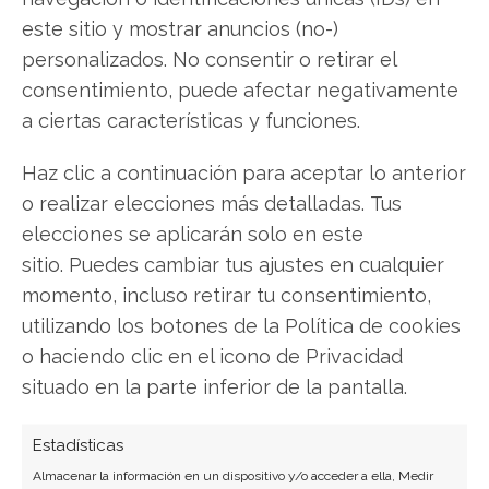
Analista tecnológica enfocada en innovación digital,
este sitio y mostrar anuncios (no-)
comercio electrónico y aplicaciones móviles.
personalizados. No consentir o retirar el
Colaboradora habitual en medios especializados
consentimiento, puede afectar negativamente
del sector tech.
a ciertas características y funciones.
Ver todos los artículos →
Haz clic a continuación para aceptar lo anterior
o realizar elecciones más detalladas. Tus
elecciones se aplicarán solo en este
sitio. Puedes cambiar tus ajustes en cualquier
momento, incluso retirar tu consentimiento,
utilizando los botones de la Política de cookies
o haciendo clic en el icono de Privacidad
situado en la parte inferior de la pantalla.
Estadísticas
Almacenar la información en un dispositivo y/o acceder a ella, Medir