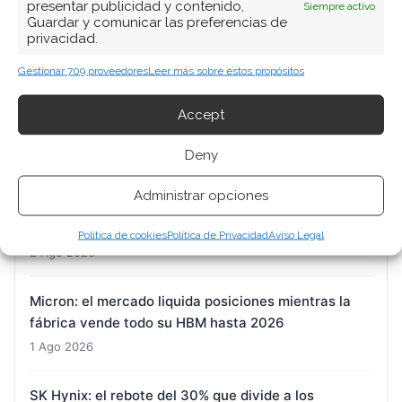
presentar publicidad y contenido,
Siempre activo
Guardar y comunicar las preferencias de
privacidad.
ARTÍCULOS RECIENTES
Gestionar 709 proveedores
Leer más sobre estos propósitos
El MSCI World ETF cierra una semana de doble filo:
la Fed agita los cimientos y la nube tecnológica
Accept
sostiene el índice
Deny
2 Ago 2026
Administrar opciones
Nvidia: el rebote que reconcilia dos narrativas
opuestas
Política de cookies
Política de Privacidad
Aviso Legal
2 Ago 2026
Micron: el mercado liquida posiciones mientras la
fábrica vende todo su HBM hasta 2026
1 Ago 2026
SK Hynix: el rebote del 30% que divide a los