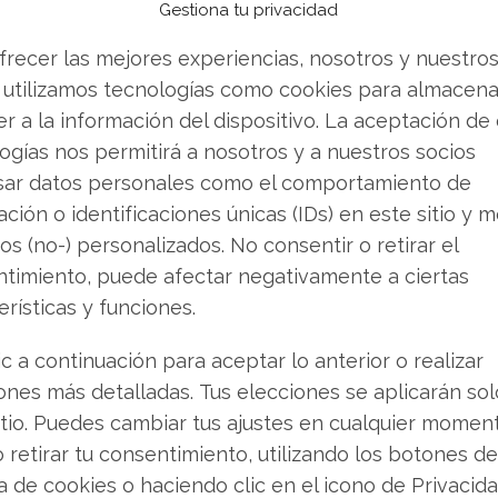
Gestiona tu privacidad
icio por acción, especialmente cuando se
os fundamentales, como ha ocurrido en el
frecer las mejores experiencias, nosotros y nuestro
 utilizamos tecnologías como cookies para almacena
r a la información del dispositivo. La aceptación de
ogías nos permitirá a nosotros y a nuestros socios
Próxima Asamblea
sar datos personales como el comportamiento de
ción o identificaciones únicas (IDs) en este sitio y m
istas de 2026 incluye varias propuestas
os (no-) personalizados. No consentir o retirar el
s centrales del orden del día son:
timiento, puede afectar negativamente a ciertas
erísticas y funciones.
mpondrán el Consejo de Administración.
ic a continuación para aceptar lo anterior o realizar
externo independiente.
ones más detalladas. Tus elecciones se aplicarán so
remuneración en acciones (
Equity Plan
) con la
itio. Puedes cambiar tus ajustes en cualquier momen
.
o retirar tu consentimiento, utilizando los botones de
ca de cookies o haciendo clic en el icono de Privacid
sobre la retribución de la alta dirección.