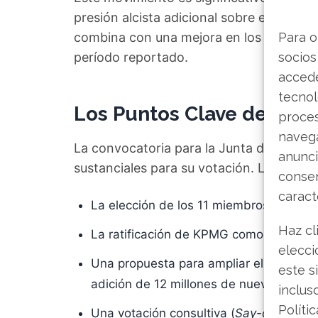
presión alcista adicional sobre el benef
combina con una mejora en los resultad
Para o
período reportado.
socios
accede
tecnol
Los Puntos Clave de la 
proce
navega
La convocatoria para la Junta de Accion
anunci
sustanciales para su votación. Los punto
consen
caract
La elección de los 11 miembros que co
Haz cl
La ratificación de KPMG como auditor 
elecci
Una propuesta para ampliar el plan de 
este s
adición de 12 millones de nuevos títulos
inclus
Políti
Una votación consultiva (
Say-on-Pay
) 