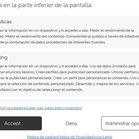
o en la parte inferior de la pantalla.
 separadas presentadas por accionistas.
sticas
r la información en un dispositivo y/o acceder a ella, Medir el rendimiento de la
imos Pasos
ad, Medir el rendimiento del contenido, Comprender al público a través de estadísti
 de la combinación de datos procedentes de diferentes fuentes.
ta presión para el valor. A pesar de una ligera
ting
zación de Adobe acumula un descenso del 11,46%
r la información en un dispositivo y/o acceder a ella, Uso de datos limitados para
desde comienzos de año. El
proxy statement
nar anuncios básicos, Crear perfiles para publicidad personalizada, Utilizar perfiles 
sobre el crecimiento, la penetración de la IA y
nar la publicidad personalizada, Crear un perfil para personalizar el contenido, Uso 
 para la selección de contenido personalizado, Desarrollo y mejora de los servicios, 
 esta evolución.
mitados con el objetivo de seleccionar el contenido.
nistas. Su votación en la próxima Asamblea
erísticas
Siempr
 709 proveedores
Leer más sobre estos propósitos
obierno corporativo, la auditoría, la ampliación
 combinación de datos procedentes de otras fuentes de información,
ve para el futuro de la empresa.
 diferentes dispositivos, Identificación de dispositivos en función de la
Accept
Deny
Administrar op
ión transmitida de forma automática.
lisis de Adobe del 1 de agosto tiene la
Política de cookies
Política de Privacidad
Aviso Legal