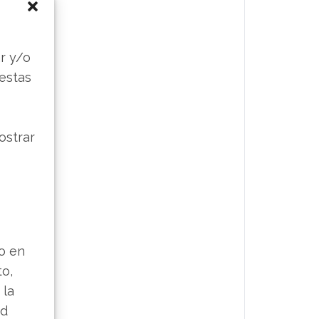
s
r y/o
 estas
ostrar
lo en
to,
 la
ad