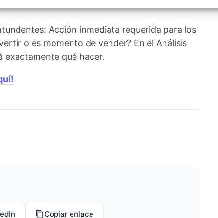
izar la seguridad, evitar y detectar fraudes, y eliminar
, Ofrecer y presentar publicidad y contenido, Guardar y
Siempr
car las preferencias de privacidad.
tundentes: Acción inmediata requerida para los
vertir o es momento de vender? En el Análisis
rá exactamente qué hacer.
quí!
kedIn
Copiar enlace