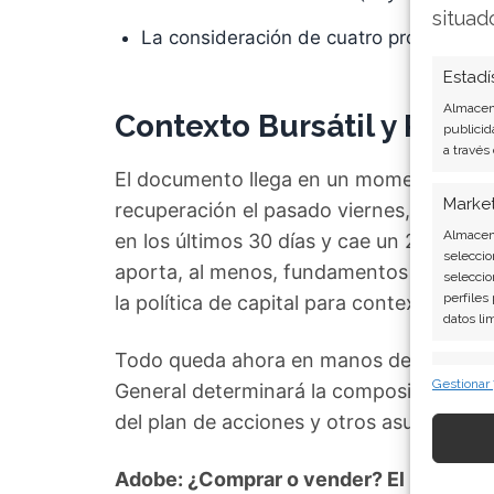
situad
La consideración de cuatro propuestas
Estadí
Almacena
Contexto Bursátil y Próx
publicid
a través
El documento llega en un momento de cier
Marke
recuperación el pasado viernes, la coti
Almacena
en los últimos 30 días y cae un 21,94% 
seleccio
aporta, al menos, fundamentos concretos 
seleccio
perfiles
la política de capital para contextualizar
datos li
Todo queda ahora en manos de los accio
Caract
Gestionar
General determinará la composición del g
Cotejo y
del plan de acciones y otros asuntos cla
Vincular
informac
Adobe: ¿Comprar o vender? El nuevo Aná