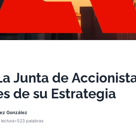
a Junta de Accionist
es de su Estrategia
nez González
 lectura
•
523 palabras