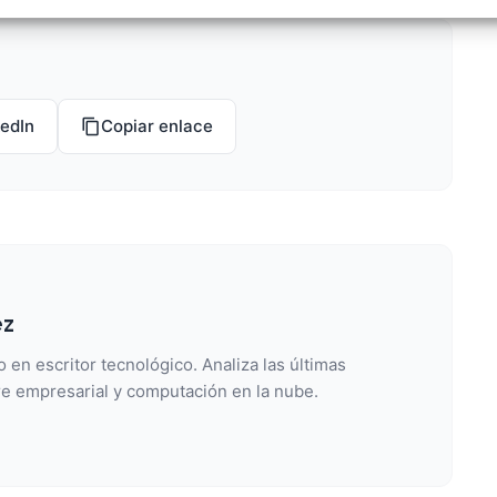
izar la seguridad, evitar y detectar fraudes, y eliminar
, Ofrecer y presentar publicidad y contenido, Guardar y
Siempr
car las preferencias de privacidad.
kedIn
Copiar enlace
ez
 en escritor tecnológico. Analiza las últimas
e empresarial y computación en la nube.