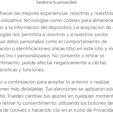
Gestiona tu privacidad
ntre los expertos
frecer las mejores experiencias, nosotros y nuestro
amiento del balance, los analistas de Wall Street
 utilizamos tecnologías como cookies para almacena
recomendación consensuada continúa siendo
r a la información del dispositivo. La aceptación de
legará en febrero de 2026, cuando se publiquen
ogías nos permitirá a nosotros y a nuestros socios
do trimestre del año fiscal.
sar datos personales como el comportamiento de
ción o identificaciones únicas (IDs) en este sitio y m
spuesta definitiva: ¿Será suficiente la
os (no-) personalizados. No consentir o retirar el
etir eficazmente en el pujante mercado de
timiento, puede afectar negativamente a ciertas
Si bien la demanda procedente de los sectores
erísticas y funciones.
udablemente fuerte, todavía está por
mar esta oportunidad en valor sostenible para
ic a continuación para aceptar lo anterior o realizar
ones más detalladas. Tus elecciones se aplicarán so
itio. Puedes cambiar tus ajustes en cualquier momen
o retirar tu consentimiento, utilizando los botones de
los en Wolfspeed, quiero mostrarte algo que
ca de cookies o haciendo clic en el icono de Privacid