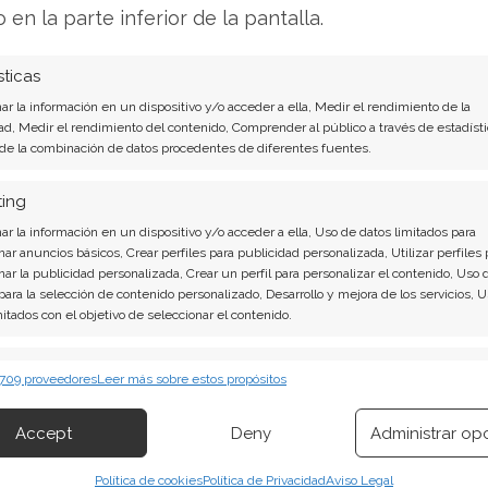
o construir una estrategia de inversión que
o en la parte inferior de la pantalla.
 allá de las fluctuaciones del mercado. He
mo BlackRock y Vanguard generan rentabilidad
sticas
dología que cualquier inversor puede aplicar
r la información en un dispositivo y/o acceder a ella, Medir el rendimiento de la
 webinar gratuito del 17 de noviembre, te
ad, Medir el rendimiento del contenido, Comprender al público a través de estadísti
 de la combinación de datos procedentes de diferentes fuentes.
propia "Línea Dorada" – una fuente de ingresos
car tu capital incluso mientras duermes.
ting
que dominan tu economía, por qué la mayoría de
r la información en un dispositivo y/o acceder a ella, Uso de datos limitados para
, y exactamente cómo pasar de USD 500 a USD
nar anuncios básicos, Crear perfiles para publicidad personalizada, Utilizar perfiles 
nar la publicidad personalizada, Crear un perfil para personalizar el contenido, Uso 
ategia.
Detalles de la estrategia de la Línea
 para la selección de contenido personalizado, Desarrollo y mejora de los servicios, 
mitados con el objetivo de seleccionar el contenido.
erísticas
Siempr
 709 proveedores
Leer más sobre estos propósitos
 combinación de datos procedentes de otras fuentes de información,
 diferentes dispositivos, Identificación de dispositivos en función de la
Accept
Deny
Administrar op
ión transmitida de forma automática.
Política de cookies
Política de Privacidad
Aviso Legal