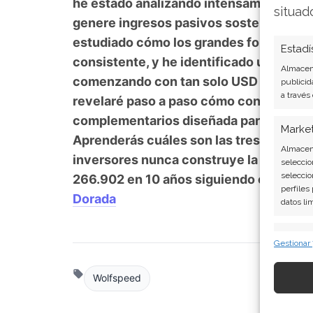
he estado analizando intensamente: cóm
situad
genere ingresos pasivos sostenidos más
estudiado cómo los grandes fondos co
Estadí
consistente, y he identificado una meto
Almacena
comenzando con tan solo USD 500. En mi
publicid
a través
revelaré paso a paso cómo construir tu 
complementarios diseñada para multipli
Marke
Aprenderás cuáles son las tres líneas 
Almacena
inversores nunca construye la tercera
seleccio
seleccio
266.902 en 10 años siguiendo esta estr
perfiles
Dorada
datos li
Caract
Gestionar
Cotejo y
Vincular
Wolfspeed
informac