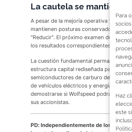
La cautela se mantiene e
Para o
A pesar de la mejoría operativa y el sane
socios
mantienen posturas conservadoras. La 
accede
"Reducir". El próximo examen de fuego l
tecnol
los resultados correspondientes al segun
proce
navega
La cuestión fundamental permanece sin re
anunci
estructura capital rediseñada para comp
consen
semiconductores de carburo de silicio? 
caract
de vehículos eléctricos y energía es ind
demostrarse si Wolfspeed podrá transfor
Haz cl
sus accionistas.
elecci
este s
inclus
PD: Independientemente de los desarrol
Políti