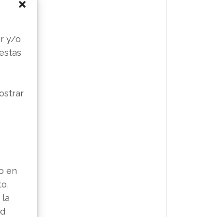
s
r y/o
 estas
ostrar
lo en
to,
 la
ad