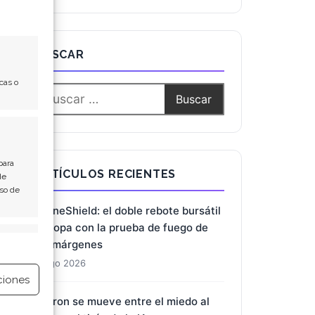
BUSCAR
cas o
para
ARTÍCULOS RECIENTES
de
Uso de
DroneShield: el doble rebote bursátil
se topa con la prueba de fuego de
e activo
los márgenes
4 Ago 2026
ciones
Micron se mueve entre el miedo al