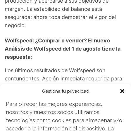
producción y acercarse a sus objetivos de
margen. La estabilidad del balance está
asegurada; ahora toca demostrar el vigor del
negocio.
Wolfspeed: ¿Comprar o vender? El nuevo
Análisis de Wolfspeed del 1 de agosto tiene la
respuesta:
Los últimos resultados de Wolfspeed son
contundentes: Acción inmediata requerida para
los inversores de Wolfspeed. ¿Merece la pena
Gestiona tu privacidad
invertir o es momento de vender? En el Análisis
gratuito actual del 1 de agosto descubrirá
Para ofrecer las mejores experiencias,
exactamente qué hacer.
nosotros y nuestros socios utilizamos
tecnologías como cookies para almacenar y/o
Wolfspeed: ¿Comprar o vender?
¡Lee más aquí!
acceder a la información del dispositivo. La