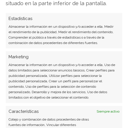
situado en la parte inferior de la pantalla.
Estadísticas
SOBRE EL AUTOR
Almacenar la información en un dispositivo y/o acceder a ella, Medir
el rendimiento de la publicidad, Medir el rendimiento del contenido,
Miguel Ángel Torres Díaz
Comprender al público a través de estadísticas o a través de la
combinación de datos procedentes de diferentes fuentes.
Periodista de tecnología especializado en
videojuegos, realidad virtual y tendencias de
Marketing
consumo digital. Más de 10 años cubriendo la
industria tecnológica española.
Almacenar la información en un dispositivo y/o acceder a ella, Uso de
datos limitados para seleccionar anuncios básicos, Crear perfiles para
publicidad personalizada, Utilizar perfiles para seleccionar la
Ver todos los artículos →
publicidad personalizada, Crear un perfil para personalizar el
contenido, Uso de perfiles para la selección de contenido
personalizado, Desarrollo y mejora de los servicios, Uso de datos
limitados con el objetivo de seleccionar el contenido.
Características
Siempre activo
Cotejo y combinación de datos procedentes de otras
fuentes de información, Vincular diferentes