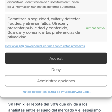
dispositivos, Identificación de dispositivos en función
de la información transmitida de forma automática.
Garantizar la seguridad, evitar y detectar
fraudes, y eliminar fallos, Ofrecer y
BUSCAR
presentar publicidad y contenido,
Siempre activo
Guardar y comunicar las preferencias de
privacidad.
Gestionar 709 proveedores
Leer más sobre estos propósitos
Accept
ARTÍCULOS RECIENTES
Deny
Micron: el mercado liquida posiciones mientras la
Administrar opciones
fábrica vende todo su HBM hasta 2026
1 Ago 2026
Política de cookies
Política de Privacidad
Aviso Legal
SK Hynix: el rebote del 30% que divide a los
analistas entre el suelo del mercado y el espejismo