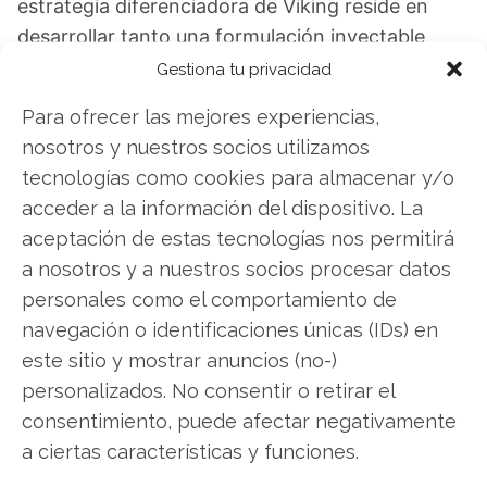
estrategia diferenciadora de Viking reside en
desarrollar tanto una formulación inyectable
como oral basada en el mismo principio activo.
Gestiona tu privacidad
Este enfoque podría ofrecer mayor flexibilidad y
Para ofrecer las mejores experiencias,
mejorar la adherencia de los pacientes, lo que
nosotros y nuestros socios utilizamos
supone una ventaja potencial.
tecnologías como cookies para almacenar y/o
acceder a la información del dispositivo. La
Los próximos catalizadores para la compañía
aceptación de estas tecnologías nos permitirá
estarán determinados por los resultados de los
a nosotros y a nuestros socios procesar datos
estudios VANQUISH y del ensayo sobre dosis de
personales como el comportamiento de
mantenimiento. Estos datos concretarán el
navegación o identificaciones únicas (IDs) en
posicionamiento clínico de VK2735 y definirán
este sitio y mostrar anuncios (no-)
con mayor claridad su potencial comercial en un
personalizados. No consentir o retirar el
mercado en plena ebullición.
consentimiento, puede afectar negativamente
a ciertas características y funciones.
Viking Therapeutics: ¿Comprar o vender? El
nuevo Análisis de Viking Therapeutics del 9 de