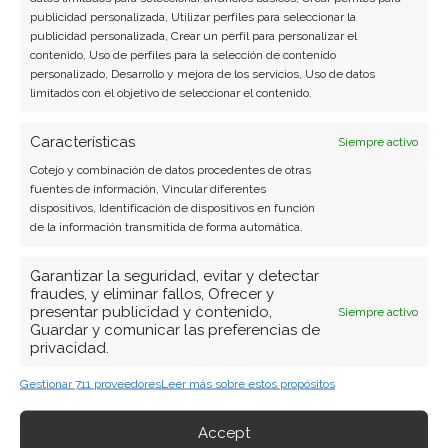
Compartir este artículo
publicidad personalizada, Utilizar perfiles para seleccionar la
publicidad personalizada, Crear un perfil para personalizar el
contenido, Uso de perfiles para la selección de contenido
Twitter
personalizado, Desarrollo y mejora de los servicios, Uso de datos
limitados con el objetivo de seleccionar el contenido.
Facebook
Características
Siempre activo
LinkedIn
Cotejo y combinación de datos procedentes de otras
fuentes de información, Vincular diferentes
dispositivos, Identificación de dispositivos en función
Copiar enlace
de la información transmitida de forma automática.
Garantizar la seguridad, evitar y detectar
fraudes, y eliminar fallos, Ofrecer y
presentar publicidad y contenido,
Siempre activo
Guardar y comunicar las preferencias de
privacidad.
Gestionar 711 proveedores
Leer más sobre estos propósitos
SOBRE EL AUTOR
Laura Fernández Silva
Accept