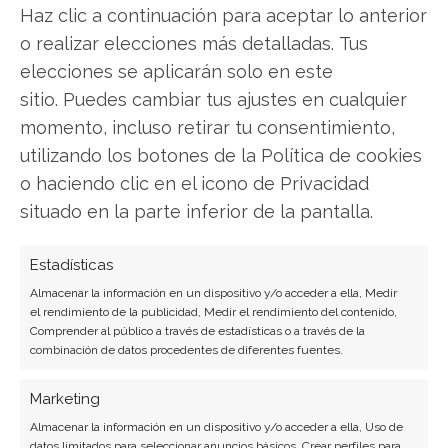
Haz clic a continuación para aceptar lo anterior
agosto tiene la respuesta:
o realizar elecciones más detalladas. Tus
elecciones se aplicarán solo en este
Los últimos resultados de Viking Therapeutics
sitio. Puedes cambiar tus ajustes en cualquier
son contundentes: Acción inmediata requerida
momento, incluso retirar tu consentimiento,
para los inversores de Viking Therapeutics.
utilizando los botones de la Política de cookies
¿Merece la pena invertir o es momento de
o haciendo clic en el icono de Privacidad
vender? En el Análisis gratuito actual del 9 de
situado en la parte inferior de la pantalla.
agosto descubrirá exactamente qué hacer.
Viking Therapeutics: ¿Comprar o vender?
¡Lee
Estadísticas
más aquí!
Almacenar la información en un dispositivo y/o acceder a ella, Medir
el rendimiento de la publicidad, Medir el rendimiento del contenido,
Comprender al público a través de estadísticas o a través de la
combinación de datos procedentes de diferentes fuentes.
Viking Therapeutics
Marketing
Almacenar la información en un dispositivo y/o acceder a ella, Uso de
datos limitados para seleccionar anuncios básicos, Crear perfiles para