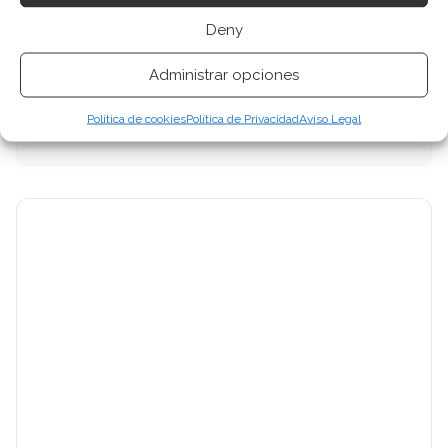
Analista tecnológica enfocada en innovación digital,
Deny
comercio electrónico y aplicaciones móviles.
Colaboradora habitual en medios especializados
Administrar opciones
del sector tech.
Política de cookies
Política de Privacidad
Aviso Legal
Ver todos los artículos →