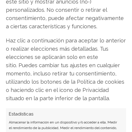
este sitio y mostrar anuncios (no-)
LinkedIn
personalizados. No consentir o retirar el
consentimiento, puede afectar negativamente
Copiar enlace
a ciertas características y funciones.
Haz clic a continuación para aceptar lo anterior
o realizar elecciones más detalladas. Tus
elecciones se aplicarán solo en este
sitio. Puedes cambiar tus ajustes en cualquier
momento, incluso retirar tu consentimiento,
SOBRE EL AUTOR
utilizando los botones de la Política de cookies
Laura Fernández Silva
o haciendo clic en el icono de Privacidad
Analista tecnológica enfocada en innovación digital,
situado en la parte inferior de la pantalla.
comercio electrónico y aplicaciones móviles.
Colaboradora habitual en medios especializados
Estadísticas
del sector tech.
Almacenar la información en un dispositivo y/o acceder a ella, Medir
Ver todos los artículos →
el rendimiento de la publicidad, Medir el rendimiento del contenido,