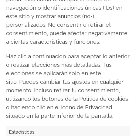
navegación o identificaciones únicas (IDs) en
Facebook
este sitio y mostrar anuncios (no-)
personalizados. No consentir o retirar el
LinkedIn
consentimiento, puede afectar negativamente
a ciertas características y funciones.
Copiar enlace
Haz clic a continuación para aceptar lo anterior
o realizar elecciones más detalladas. Tus
elecciones se aplicarán solo en este
sitio. Puedes cambiar tus ajustes en cualquier
momento, incluso retirar tu consentimiento,
utilizando los botones de la Política de cookies
SOBRE EL AUTOR
o haciendo clic en el icono de Privacidad
Miguel Ángel Torres Díaz
situado en la parte inferior de la pantalla.
Periodista de tecnología especializado en
videojuegos, realidad virtual y tendencias de
Estadísticas
consumo digital. Más de 10 años cubriendo la