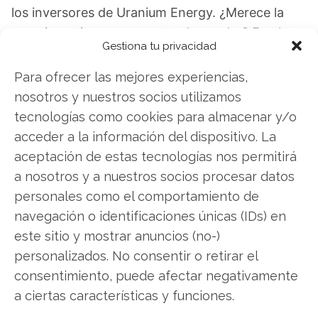
los inversores de Uranium Energy. ¿Merece la
pena invertir o es momento de vender? En el
Gestiona tu privacidad
Análisis gratuito actual del 1 de agosto
descubrirá exactamente qué hacer.
Para ofrecer las mejores experiencias,
nosotros y nuestros socios utilizamos
Uranium Energy: ¿Comprar o vender?
¡Lee más
tecnologías como cookies para almacenar y/o
aquí!
acceder a la información del dispositivo. La
aceptación de estas tecnologías nos permitirá
a nosotros y a nuestros socios procesar datos
Uranium Energy
personales como el comportamiento de
navegación o identificaciones únicas (IDs) en
este sitio y mostrar anuncios (no-)
Compartir este artículo
personalizados. No consentir o retirar el
consentimiento, puede afectar negativamente
Twitter
a ciertas características y funciones.