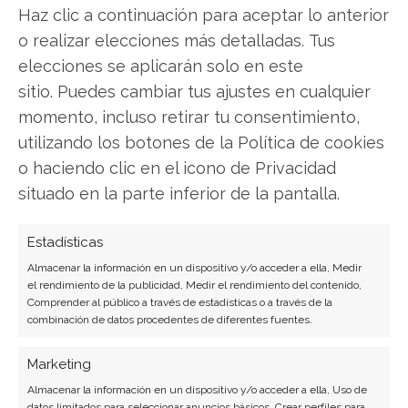
Facebook
Haz clic a continuación para aceptar lo anterior
o realizar elecciones más detalladas. Tus
LinkedIn
elecciones se aplicarán solo en este
sitio. Puedes cambiar tus ajustes en cualquier
Copiar enlace
momento, incluso retirar tu consentimiento,
utilizando los botones de la Política de cookies
o haciendo clic en el icono de Privacidad
situado en la parte inferior de la pantalla.
Estadísticas
SOBRE EL AUTOR
Almacenar la información en un dispositivo y/o acceder a ella, Medir
Javier Martínez González
el rendimiento de la publicidad, Medir el rendimiento del contenido,
Comprender al público a través de estadísticas o a través de la
combinación de datos procedentes de diferentes fuentes.
Ingeniero de software convertido en escritor
tecnológico. Analiza las últimas tendencias en
Marketing
hardware, software empresarial y computación en
la nube.
Almacenar la información en un dispositivo y/o acceder a ella, Uso de
datos limitados para seleccionar anuncios básicos, Crear perfiles para