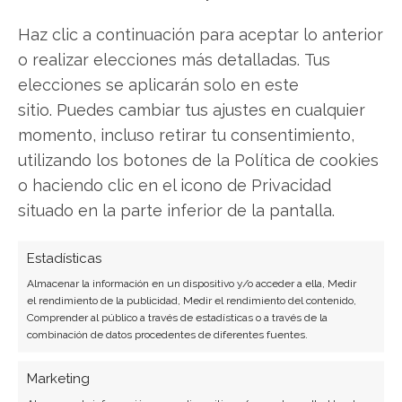
Haz clic a continuación para aceptar lo anterior
o realizar elecciones más detalladas. Tus
SOBRE EL AUTOR
elecciones se aplicarán solo en este
Carmen Ruiz López
sitio. Puedes cambiar tus ajustes en cualquier
momento, incluso retirar tu consentimiento,
Periodista especializada en tecnología y
transformación digital con más de 8 años de
utilizando los botones de la Política de cookies
experiencia. Experta en inteligencia artificial,
o haciendo clic en el icono de Privacidad
ciberseguridad y startups tecnológicas.
situado en la parte inferior de la pantalla.
Ver todos los artículos →
Estadísticas
Almacenar la información en un dispositivo y/o acceder a ella, Medir
el rendimiento de la publicidad, Medir el rendimiento del contenido,
Comprender al público a través de estadísticas o a través de la
combinación de datos procedentes de diferentes fuentes.
Marketing