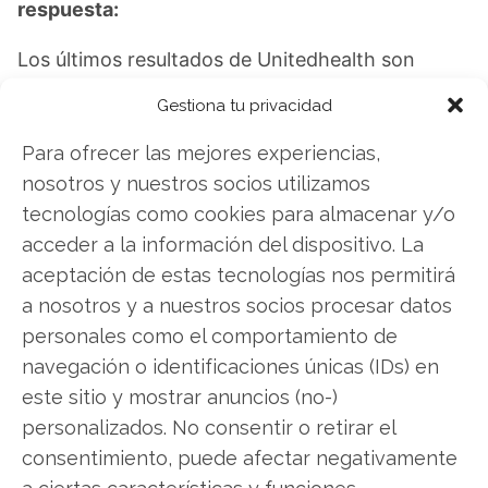
respuesta:
Los últimos resultados de Unitedhealth son
contundentes: Acción inmediata requerida para
Gestiona tu privacidad
los inversores de Unitedhealth. ¿Merece la pena
invertir o es momento de vender? En el Análisis
Para ofrecer las mejores experiencias,
gratuito actual del 7 de agosto descubrirá
nosotros y nuestros socios utilizamos
exactamente qué hacer.
tecnologías como cookies para almacenar y/o
acceder a la información del dispositivo. La
Unitedhealth: ¿Comprar o vender?
¡Lee más
aceptación de estas tecnologías nos permitirá
aquí!
a nosotros y a nuestros socios procesar datos
personales como el comportamiento de
navegación o identificaciones únicas (IDs) en
Unitedhealth
este sitio y mostrar anuncios (no-)
personalizados. No consentir o retirar el
consentimiento, puede afectar negativamente
Compartir este artículo
a ciertas características y funciones.