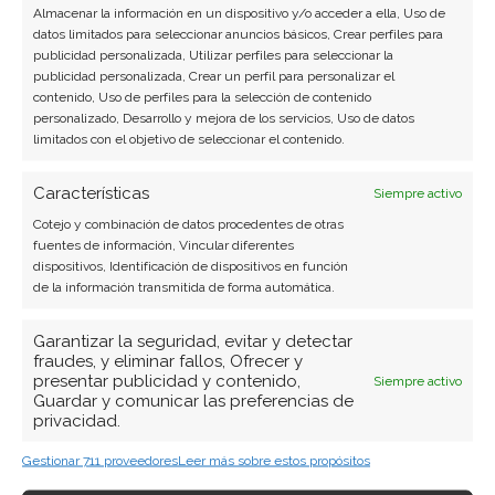
Almacenar la información en un dispositivo y/o acceder a ella, Uso de
videojuegos, realidad virtual y tendencias de
datos limitados para seleccionar anuncios básicos, Crear perfiles para
consumo digital. Más de 10 años cubriendo la
publicidad personalizada, Utilizar perfiles para seleccionar la
industria tecnológica española.
publicidad personalizada, Crear un perfil para personalizar el
contenido, Uso de perfiles para la selección de contenido
personalizado, Desarrollo y mejora de los servicios, Uso de datos
Ver todos los artículos →
limitados con el objetivo de seleccionar el contenido.
Características
Siempre activo
Cotejo y combinación de datos procedentes de otras
fuentes de información, Vincular diferentes
dispositivos, Identificación de dispositivos en función
de la información transmitida de forma automática.
Garantizar la seguridad, evitar y detectar
fraudes, y eliminar fallos, Ofrecer y
presentar publicidad y contenido,
Siempre activo
Guardar y comunicar las preferencias de
privacidad.
Gestionar 711 proveedores
Leer más sobre estos propósitos