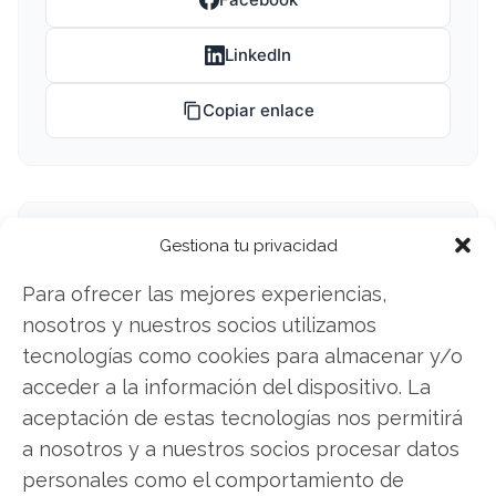
LinkedIn
Copiar enlace
Gestiona tu privacidad
Para ofrecer las mejores experiencias,
SOBRE EL AUTOR
nosotros y nuestros socios utilizamos
Laura Fernández Silva
tecnologías como cookies para almacenar y/o
Analista tecnológica enfocada en innovación digital,
acceder a la información del dispositivo. La
comercio electrónico y aplicaciones móviles.
aceptación de estas tecnologías nos permitirá
Colaboradora habitual en medios especializados
a nosotros y a nuestros socios procesar datos
del sector tech.
personales como el comportamiento de