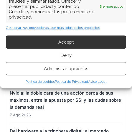
fraudes, y eliminar fallos, Ofrecer y
presentar publicidad y contenido,
Siempre activo
Guardar y comunicar las preferencias de
ARTÍCULOS RECIENTES
privacidad.
Gestionar 709 proveedores
Leer más sobre estos propósitos
BioNTech: Oelkers toma el timón con la misión de
reconducir un barco que pierde fuelle
Accept
7 Ago 2026
Deny
DroneShield: Citigroup entra en el capital mientras
Administrar opciones
el mercado digiere una guidance a la baja
7 Ago 2026
Política de cookies
Política de Privacidad
Aviso Legal
Nvidia: la doble cara de una acción cerca de sus
máximos, entre la apuesta por SSI y las dudas sobre
la demanda real
7 Ago 2026
Del hardware a la trinchera digital: el mercado