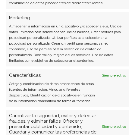
combinación de datos procedentes de diferentes fuentes.
Marketing
Almacenar la información en un dispositivo y/o acceder a ella, Uso de
SOBRE EL AUTOR
datos limitados para seleccionar anuncios básicos, Crear perfiles para
Laura Fernández Silva
publicidad personalizada, Utilizar perfiles para seleccionar la
publicidad personalizada, Crear un perfil para personalizar el
Analista tecnológica enfocada en innovación digital,
contenido, Uso de perfiles para la selección de contenido
comercio electrónico y aplicaciones móviles.
personalizado, Desarrollo y mejora de los servicios, Uso de datos
limitados con el objetivo de seleccionar el contenido.
Colaboradora habitual en medios especializados
del sector tech.
Características
Siempre activo
Ver todos los artículos →
Cotejo y combinación de datos procedentes de otras
fuentes de información, Vincular diferentes
dispositivos, Identificación de dispositivos en función
de la información transmitida de forma automática.
Garantizar la seguridad, evitar y detectar
fraudes, y eliminar fallos, Ofrecer y
presentar publicidad y contenido,
Siempre activo
Guardar y comunicar las preferencias de