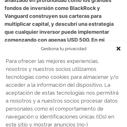
analizado en profundidad cómo los grandes
fondos de inversión como BlackRock y
Vanguard construyen sus carteras para
multiplicar capital, y descubrí una estrategia
que cualquier inversor puede implementar
comenzando con apenas USD 500. En mi
Gestiona tu privacidad
webinar gratuito del 17 de noviembre te
revelaré paso a paso cómo funciona la "Línea
Para ofrecer las mejores experiencias,
Dorada" – una fuente de ingresos
nosotros y nuestros socios utilizamos
complementarios diseñada para superar la
tecnologías como cookies para almacenar y/o
lógica tradicional de ingresos y gastos.
acceder a la información del dispositivo. La
Aprenderás concretamente cuáles son las tres
aceptación de estas tecnologías nos permitirá
líneas que dominan tu economía y cómo los
a nosotros y a nuestros socios procesar datos
inversores inteligentes generan dinero incluso
personales como el comportamiento de
mientras duermen.
Descubre cómo construir tu
navegación o identificaciones únicas (IDs) en
Línea Dorada
este sitio y mostrar anuncios (no-)