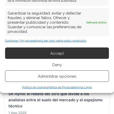
de la información transmitida de forma automática.
Garantizar la seguridad, evitar y detectar
BUSCAR
fraudes, y eliminar fallos, Ofrecer y
presentar publicidad y contenido,
Siempre activo
Guardar y comunicar las preferencias de
privacidad.
Gestionar 709 proveedores
Leer más sobre estos propósitos
Accept
ARTÍCULOS RECIENTES
Deny
Micron: el mercado liquida posiciones mientras la
fábrica vende todo su HBM hasta 2026
Administrar opciones
1 Ago 2026
Política de cookies
Política de Privacidad
Aviso Legal
SK Hynix: el rebote del 30% que divide a los
analistas entre el suelo del mercado y el espejismo
técnico
1 Ago 2026