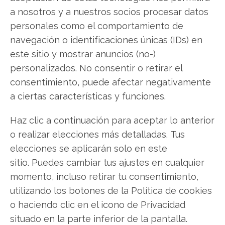
Twitter
a nosotros y a nuestros socios procesar datos
personales como el comportamiento de
Facebook
navegación o identificaciones únicas (IDs) en
este sitio y mostrar anuncios (no-)
LinkedIn
personalizados. No consentir o retirar el
Copiar enlace
consentimiento, puede afectar negativamente
a ciertas características y funciones.
Haz clic a continuación para aceptar lo anterior
o realizar elecciones más detalladas. Tus
elecciones se aplicarán solo en este
sitio. Puedes cambiar tus ajustes en cualquier
SOBRE EL AUTOR
momento, incluso retirar tu consentimiento,
Laura Fernández Silva
utilizando los botones de la Política de cookies
o haciendo clic en el icono de Privacidad
Analista tecnológica enfocada en innovación digital,
comercio electrónico y aplicaciones móviles.
situado en la parte inferior de la pantalla.