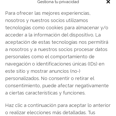
Gestiona tu privacidad
Facebook
Para ofrecer las mejores experiencias,
LinkedIn
nosotros y nuestros socios utilizamos
tecnologías como cookies para almacenar y/o
Copiar enlace
acceder a la información del dispositivo. La
aceptación de estas tecnologías nos permitirá
a nosotros y a nuestros socios procesar datos
personales como el comportamiento de
navegación o identificaciones únicas (IDs) en
este sitio y mostrar anuncios (no-)
SOBRE EL AUTOR
personalizados. No consentir o retirar el
Miguel Ángel Torres Díaz
consentimiento, puede afectar negativamente
a ciertas características y funciones.
Periodista de tecnología especializado en
videojuegos, realidad virtual y tendencias de
Haz clic a continuación para aceptar lo anterior
consumo digital. Más de 10 años cubriendo la
o realizar elecciones más detalladas. Tus
industria tecnológica española.