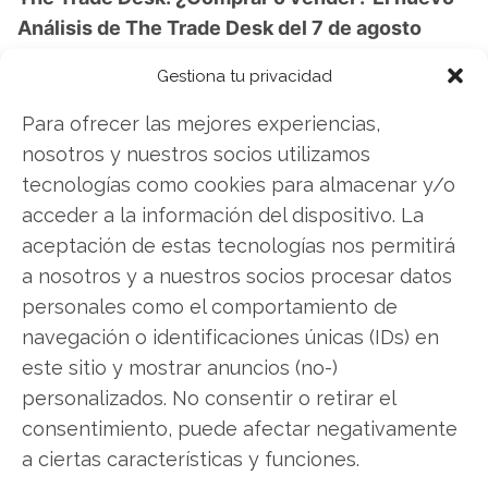
Análisis de The Trade Desk del 7 de agosto
tiene la respuesta:
Gestiona tu privacidad
Los últimos resultados de The Trade Desk son
Para ofrecer las mejores experiencias,
contundentes: Acción inmediata requerida para
nosotros y nuestros socios utilizamos
los inversores de The Trade Desk. ¿Merece la
tecnologías como cookies para almacenar y/o
pena invertir o es momento de vender? En el
acceder a la información del dispositivo. La
Análisis gratuito actual del 7 de agosto
aceptación de estas tecnologías nos permitirá
descubrirá exactamente qué hacer.
a nosotros y a nuestros socios procesar datos
personales como el comportamiento de
The Trade Desk: ¿Comprar o vender?
¡Lee más
navegación o identificaciones únicas (IDs) en
aquí!
este sitio y mostrar anuncios (no-)
personalizados. No consentir o retirar el
consentimiento, puede afectar negativamente
The Trade Desk
a ciertas características y funciones.