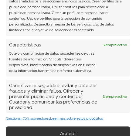
Carmen Ruiz López
datos limitados para seleccionar anuncios básicos, Crear perfiles para
publicidad personalizada, Utilizar perfiles para seleccionar la
Periodista especializada en tecnología y
publicidad personalizada, Crear un perfil para personalizar el
contenido, Uso de perfiles para la selección de contenido
transformación digital con más de 8 años de
personalizado, Desarrollo y mejora de los servicios, Uso de datos
experiencia. Experta en inteligencia artificial,
limitados con el objetivo de seleccionar el contenido.
ciberseguridad y startups tecnológicas.
Características
Siempre activo
Ver todos los artículos →
Cotejo y combinación de datos procedentes de otras
fuentes de información, Vincular diferentes
dispositivos, Identificación de dispositivos en función
de la información transmitida de forma automática.
Garantizar la seguridad, evitar y detectar
fraudes, y eliminar fallos, Ofrecer y
presentar publicidad y contenido,
Siempre activo
Guardar y comunicar las preferencias de
privacidad.
Gestionar 709 proveedores
Leer más sobre estos propósitos
Accept