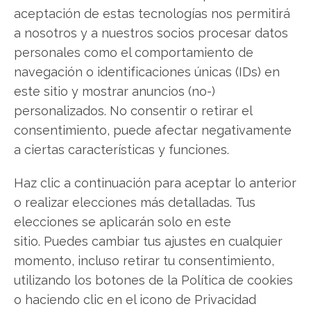
aceptación de estas tecnologías nos permitirá
mejorado significativamente.
a nosotros y a nuestros socios procesar datos
personales como el comportamiento de
navegación o identificaciones únicas (IDs) en
PD: Más allá del análisis de The Trade Desk,
este sitio y mostrar anuncios (no-)
quiero llamar tu atención sobre una oportunidad
personalizados. No consentir o retirar el
estratégica que he estado investigando
consentimiento, puede afectar negativamente
intensamente. He desarrollado un análisis
a ciertas características y funciones.
exhaustivo sobre cómo construir una
verdadera fuente de ingresos complementarios
Haz clic a continuación para aceptar lo anterior
a través de una estrategia financiera que
o realizar elecciones más detalladas. Tus
utilizan fondos como BlackRock y Vanguard
elecciones se aplicarán solo en este
Group. Se trata de la "Línea Dorada": un sistema
sitio. Puedes cambiar tus ajustes en cualquier
que te permite comenzar con apenas USD 500
momento, incluso retirar tu consentimiento,
y potencialmente transformar tu capital en USD
utilizando los botones de la Política de cookies
266.902 en 10 años, generando ingresos
o haciendo clic en el icono de Privacidad
pasivos incluso mientras duermes. En mi