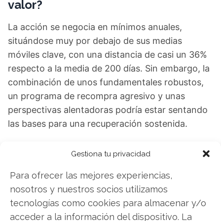
valor?
La acción se negocia en mínimos anuales,
situándose muy por debajo de sus medias
móviles clave, con una distancia de casi un 36%
respecto a la media de 200 días. Sin embargo, la
combinación de unos fundamentales robustos,
un programa de recompra agresivo y unas
perspectivas alentadoras podría estar sentando
las bases para una recuperación sostenida.
Queda por ver si The Trade Desk está preparado
Gestiona tu privacidad
para un auténtico resurgimiento o si los
Para ofrecer las mejores experiencias,
problemas estructurales del sector publicitario
nosotros y nuestros socios utilizamos
seguirán pesando sobre su cotización. Lo que sí
tecnologías como cookies para almacenar y/o
parece claro es que, tras el desplome histórico,
acceder a la información del dispositivo. La
el balance entre riesgo y oportunidad ha