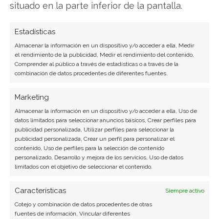
situado en la parte inferior de la pantalla.
webinar gratuito del 17 de noviembre te
revelaré exactamente cómo funcionan las tres
Estadísticas
líneas que dominan tu economía y por qué la
Almacenar la información en un dispositivo y/o acceder a ella, Medir
mayoría de inversores nunca construyen esta
el rendimiento de la publicidad, Medir el rendimiento del contenido,
Comprender al público a través de estadísticas o a través de la
tercera línea que multiplica el capital.
combinación de datos procedentes de diferentes fuentes.
Aprenderás concretamente cuáles son las
acciones específicas que los inversores
Marketing
inteligentes aplican para generar dinero de
Almacenar la información en un dispositivo y/o acceder a ella, Uso de
forma sostenida.
Descubre cómo construir tu
datos limitados para seleccionar anuncios básicos, Crear perfiles para
publicidad personalizada, Utilizar perfiles para seleccionar la
Línea Dorada
publicidad personalizada, Crear un perfil para personalizar el
contenido, Uso de perfiles para la selección de contenido
personalizado, Desarrollo y mejora de los servicios, Uso de datos
limitados con el objetivo de seleccionar el contenido.
The Trade Desk
Características
Siempre activo
Cotejo y combinación de datos procedentes de otras
fuentes de información, Vincular diferentes