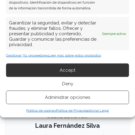
Compartir este artículo
dispositivos, Identificación de dispositivos en función
de la información transmitida de forma automática.
Twitter
Garantizar la seguridad, evitar y detectar
fraudes, y eliminar fallos, Ofrecer y
Facebook
presentar publicidad y contenido,
Siempre activo
Guardar y comunicar las preferencias de
privacidad.
LinkedIn
Gestionar 711 proveedores
Leer más sobre estos propósitos
Copiar enlace
Accept
Deny
Administrar opciones
Política de cookies
Política de Privacidad
Aviso Legal
SOBRE EL AUTOR
Laura Fernández Silva