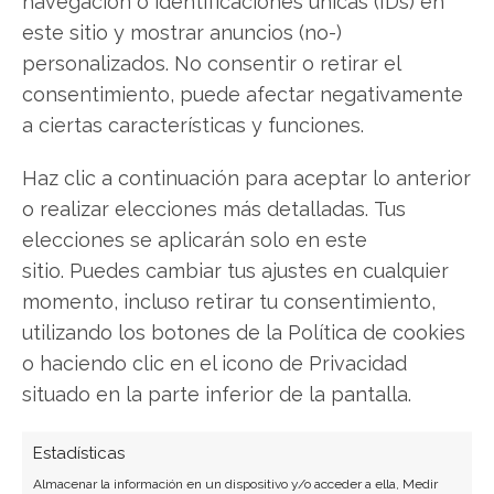
navegación o identificaciones únicas (IDs) en
Twitter
este sitio y mostrar anuncios (no-)
Facebook
personalizados. No consentir o retirar el
consentimiento, puede afectar negativamente
LinkedIn
a ciertas características y funciones.
Copiar enlace
Haz clic a continuación para aceptar lo anterior
o realizar elecciones más detalladas. Tus
elecciones se aplicarán solo en este
sitio. Puedes cambiar tus ajustes en cualquier
momento, incluso retirar tu consentimiento,
utilizando los botones de la Política de cookies
o haciendo clic en el icono de Privacidad
SOBRE EL AUTOR
situado en la parte inferior de la pantalla.
Carmen Ruiz López
Periodista especializada en tecnología y
Estadísticas
transformación digital con más de 8 años de
Almacenar la información en un dispositivo y/o acceder a ella, Medir
experiencia. Experta en inteligencia artificial,