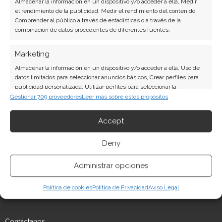
Almacenar la información en un dispositivo y/o acceder a ella, Medir
el rendimiento de la publicidad, Medir el rendimiento del contenido,
Comprender al público a través de estadísticas o a través de la
combinación de datos procedentes de diferentes fuentes.
Marketing
Almacenar la información en un dispositivo y/o acceder a ella, Uso de
datos limitados para seleccionar anuncios básicos, Crear perfiles para
publicidad personalizada, Utilizar perfiles para seleccionar la
QUE HAY EN T+I?
publicidad personalizada, Crear un perfil para personalizar el
Gestionar 709 proveedores
Leer más sobre estos propósitos
Aquí encontrarás contenidos educativos, trucos, consejos,
contenido, Uso de perfiles para la selección de contenido
apps, programas y más sobre tecnología e informática.
personalizado, Desarrollo y mejora de los servicios, Uso de datos
Accept
limitados con el objetivo de seleccionar el contenido.
Deny
Características
Siempre activo
Aviso Legal
Política de Cookies
Cotejo y combinación de datos procedentes de otras
Administrar opciones
Política de Privacidad
fuentes de información, Vincular diferentes
dispositivos, Identificación de dispositivos en función
Mapa del sitio
Política de cookies
Política de Privacidad
Aviso Legal
de la información transmitida de forma automática.
Política de cookies
Garantizar la seguridad, evitar y detectar
Contáctanos