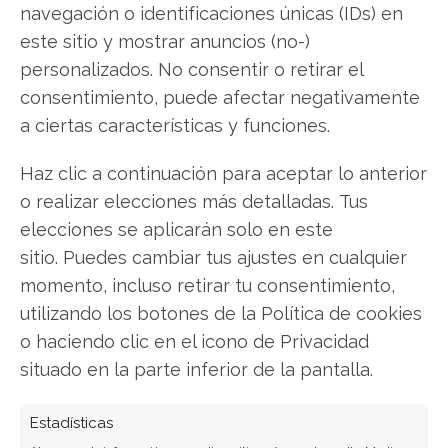
navegación o identificaciones únicas (IDs) en
este sitio y mostrar anuncios (no-)
personalizados. No consentir o retirar el
Europa toma el timón: la
consentimiento, puede afectar negativamente
soberanía tecnológica se
a ciertas características y funciones.
convierte en tesis de
Haz clic a continuación para aceptar lo anterior
inversión
o realizar elecciones más detalladas. Tus
Estimados lectores, La semana pasada el
elecciones se aplicarán solo en este
mercado castigaba a quienes no podían
sitio. Puedes cambiar tus ajustes en cualquier
demostrar que su apuesta por la inteligencia
momento, incluso retirar tu consentimiento,
artificial generaba beneficios reales. Esta semana
utilizando los botones de la Política de cookies
el escenario se ha desplazado: ya no basta con
o haciendo clic en el icono de Privacidad
monetizar la IA, hay que controlarla. Y mientras
situado en la parte inferior de la pantalla.
Wall Street tropezaba tras un informe de empleo…
Estadísticas