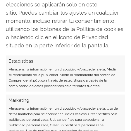
elecciones se aplicarán solo en este
Copiar enlace
sitio. Puedes cambiar tus ajustes en cualquier
momento, incluso retirar tu consentimiento,
utilizando los botones de la Política de cookies
o haciendo clic en el icono de Privacidad
situado en la parte inferior de la pantalla.
SOBRE EL AUTOR
Estadísticas
Miguel Ángel Torres Díaz
Almacenar la información en un dispositivo y/o acceder a ella, Medir
el rendimiento de la publicidad, Medir el rendimiento del contenido,
Periodista de tecnología especializado en
Comprender al público a través de estadísticas o a través de la
videojuegos, realidad virtual y tendencias de
combinación de datos procedentes de diferentes fuentes.
consumo digital. Más de 10 años cubriendo la
industria tecnológica española.
Marketing
Almacenar la información en un dispositivo y/o acceder a ella, Uso de
Ver todos los artículos →
datos limitados para seleccionar anuncios básicos, Crear perfiles para
publicidad personalizada, Utilizar perfiles para seleccionar la
publicidad personalizada, Crear un perfil para personalizar el
contenido, Uso de perfiles para la selección de contenido