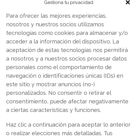
Gestiona tu privacidad
gratuito actual del 7 de agosto descubrirá
exactamente qué hacer.
Para ofrecer las mejores experiencias,
nosotros y nuestros socios utilizamos
Synopsys: ¿Comprar o vender?
¡Lee más aquí!
tecnologías como cookies para almacenar y/o
acceder a la información del dispositivo. La
aceptación de estas tecnologías nos permitirá
Synopsys
a nosotros y a nuestros socios procesar datos
personales como el comportamiento de
navegación o identificaciones únicas (IDs) en
Compartir este artículo
este sitio y mostrar anuncios (no-)
personalizados. No consentir o retirar el
Twitter
consentimiento, puede afectar negativamente
a ciertas características y funciones.
Facebook
Haz clic a continuación para aceptar lo anterior
LinkedIn
o realizar elecciones más detalladas. Tus