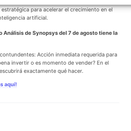
psys detalle de forma concreta cómo planea
izar la seguridad, evitar y detectar fraudes, y eliminar
, Ofrecer y presentar publicidad y contenido, Guardar y
Siempr
n estratégica para acelerar el crecimiento en el
car las preferencias de privacidad.
eligencia artificial.
Análisis de Synopsys del 7 de agosto tiene la
 contundentes: Acción inmediata requerida para
pena invertir o es momento de vender? En el
 descubrirá exactamente qué hacer.
s aquí!