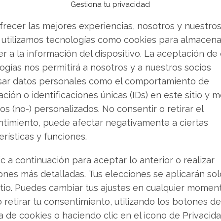
l 30% desde que el 9 de septiembre presentara
Gestiona tu privacidad
 trimestre. El principal foco de debilidad fue su
frecer las mejores experiencias, nosotros y nuestro
seño (Design-IP), que representa alrededor de
 utilizamos tecnologías como cookies para almacena
egocio registró un descenso interanual del 7,7%,
r a la información del dispositivo. La aceptación de
ogías nos permitirá a nosotros y a nuestros socios
sar datos personales como el comportamiento de
 o vender? Descarga gratuita de tu análisis de
ción o identificaciones únicas (IDs) en este sitio y m
as buscando.
os (no-) personalizados. No consentir o retirar el
e demandas colectivas contra la compañía. Los
timiento, puede afectar negativamente a ciertas
ealizado declaraciones engañosas sobre la
erísticas y funciones.
ve como Europa y Corea del Sur. El plazo para
ic a continuación para aceptar lo anterior o realizar
os casos vence el próximo 30 de diciembre.
ones más detalladas. Tus elecciones se aplicarán so
itio. Puedes cambiar tus ajustes en cualquier momen
decisión de Nvidia de invertir una suma tan
o retirar tu consentimiento, utilizando los botones de
 mercado. Sugiere que los líderes de la industria
ca de cookies o haciendo clic en el icono de Privacid
ación actual de Synopsys presentan una