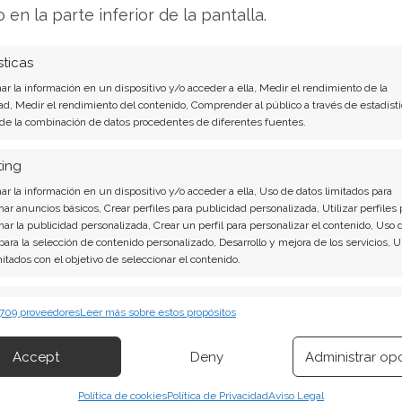
o en la parte inferior de la pantalla.
tido por la mayoría de los analistas, donde un
mpra", con un precio objetivo promedio que
sticas
r la información en un dispositivo y/o acceder a ella, Medir el rendimiento de la
ad, Medir el rendimiento del contenido, Comprender al público a través de estadísti
 de la combinación de datos procedentes de diferentes fuentes.
uturo inmediato
ting
ierre del mercado. A las 23:00 horas (hora
r la información en un dispositivo y/o acceder a ella, Uso de datos limitados para
 los resultados de su último trimestre y
nar anuncios básicos, Crear perfiles para publicidad personalizada, Utilizar perfiles 
nar la publicidad personalizada, Crear un perfil para personalizar el contenido, Uso 
lefónica con inversores. Las estimaciones
 para la selección de contenido personalizado, Desarrollo y mejora de los servicios, 
un beneficio por acción de 2,79 dólares y unos
mitados con el objetivo de seleccionar el contenido.
erísticas
Siempr
 709 proveedores
Leer más sobre estos propósitos
inante será la orientación que proporcione la
 combinación de datos procedentes de otras fuentes de información,
 diferentes dispositivos, Identificación de dispositivos en función de la
versores buscarán, sobre todo, claridad sobre la
Accept
Deny
Administrar op
ión transmitida de forma automática.
 respaldo de la reciente inversión de Nvidia, la
Política de cookies
Política de Privacidad
Aviso Legal