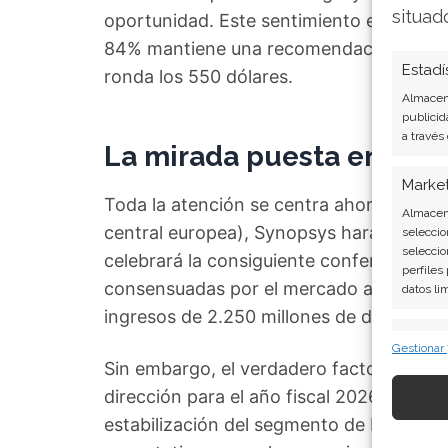
situad
oportunidad. Este sentimiento es compar
84% mantiene una recomendación de "Co
Estadí
ronda los 550 dólares.
Almacena
publicid
a través
La mirada puesta en el f
Marke
Toda la atención se centra ahora en el c
Almacena
central europea), Synopsys hará públicos
seleccio
seleccio
celebrará la consiguiente conferencia te
perfiles
consensuadas por el mercado apuntan a 
datos li
ingresos de 2.250 millones de dólares.
Caract
Gestionar
Sin embargo, el verdadero factor determ
Cotejo y
Vincular
dirección para el año fiscal 2026. Los in
informac
estabilización del segmento de IP. Con el