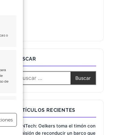
cas o
BUSCAR
para
de
Uso de
e activo
ARTÍCULOS RECIENTES
ciones
BioNTech: Oelkers toma el timón con
la misión de reconducir un barco que