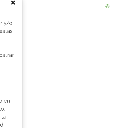
s
r y/o
 estas
ostrar
lo en
to,
 la
ad