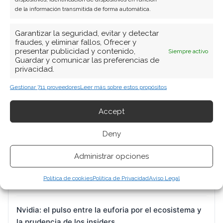
de la información transmitida de forma automática.
Garantizar la seguridad, evitar y detectar
fraudes, y eliminar fallos, Ofrecer y
BUSCAR
presentar publicidad y contenido,
Siempre activo
Guardar y comunicar las preferencias de
privacidad.
Gestionar 711 proveedores
Leer más sobre estos propósitos
Accept
ARTÍCULOS RECIENTES
Deny
SpaceX: las apuestas millonarias en opciones
Administrar opciones
anticipan un suelo de mercado mientras la acción
recupera terreno
Política de cookies
Política de Privacidad
Aviso Legal
8 Ago 2026
Nvidia: el pulso entre la euforia por el ecosistema y
la prudencia de los insiders