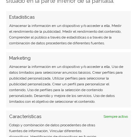
situado en la parte inferior de la pantalla.
Estadísticas
SOBRE EL AUTOR
Almacenar la información en un dispositivo y/o acceder a ella, Medir
Laura Fernández Silva
el rendimiento de la publicidad, Medir el rendimiento del contenido,
Comprender al público a través de estadísticas o a través de la
Analista tecnológica enfocada en innovación digital,
combinación de datos procedentes de diferentes fuentes.
comercio electrónico y aplicaciones móviles.
Colaboradora habitual en medios especializados
Marketing
del sector tech.
Almacenar la información en un dispositivo y/o acceder a ella, Uso de
datos limitados para seleccionar anuncios básicos, Crear perfiles para
Ver todos los artículos →
publicidad personalizada, Utilizar perfiles para seleccionar la
publicidad personalizada, Crear un perfil para personalizar el
contenido, Uso de perfiles para la selección de contenido
personalizado, Desarrollo y mejora de los servicios, Uso de datos
limitados con el objetivo de seleccionar el contenido.
Características
Siempre activo
Cotejo y combinación de datos procedentes de otras
fuentes de información, Vincular diferentes
dispositivos, Identificación de dispositivos en función