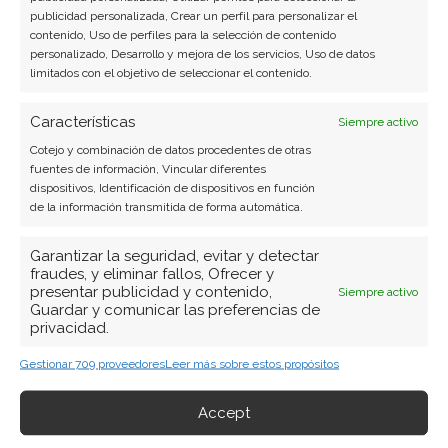
publicidad personalizada, Crear un perfil para personalizar el
contenido, Uso de perfiles para la selección de contenido
Strategy
personalizado, Desarrollo y mejora de los servicios, Uso de datos
limitados con el objetivo de seleccionar el contenido.
Características
Siempre activo
Compartir este artículo
Cotejo y combinación de datos procedentes de otras
fuentes de información, Vincular diferentes
Twitter
dispositivos, Identificación de dispositivos en función
de la información transmitida de forma automática.
Facebook
Garantizar la seguridad, evitar y detectar
fraudes, y eliminar fallos, Ofrecer y
LinkedIn
presentar publicidad y contenido,
Siempre activo
Guardar y comunicar las preferencias de
privacidad.
Copiar enlace
Gestionar 709 proveedores
Leer más sobre estos propósitos
Accept