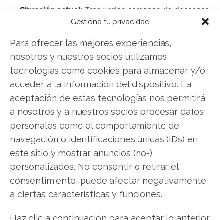
Situación actual:
Tras varias semanas de descenso,
Gestiona tu privacidad
el precio se ha estabilizado ligeramente por encima
de su mínimo anual.
Para ofrecer las mejores experiencias,
nosotros y nuestros socios utilizamos
El indicador RSI, por encima de 80, señala
tecnologías como cookies para almacenar y/o
condiciones de sobrecompra a corto plazo tras
acceder a la información del dispositivo. La
el último rebote, lo que hace prever posibles
aceptación de estas tecnologías nos permitirá
nuevos retrocesos.
a nosotros y a nuestros socios procesar datos
personales como el comportamiento de
Conclusión:
El futuro de Strategy depende del
navegación o identificaciones únicas (IDs) en
delicado equilibrio entre fuerzas opuestas. El
este sitio y mostrar anuncios (no-)
respaldo del National Bank of Canada valida su
personalizados. No consentir o retirar el
rol como vehículo regulado para Bitcoin. Sin
consentimiento, puede afectar negativamente
embargo, se enfrenta a un "BTC Yield" negativo,
a ciertas características y funciones.
una prima de valoración reducida y la amenaza
concreta de salida de los índices MSCI. La
Haz clic a continuación para aceptar lo anterior