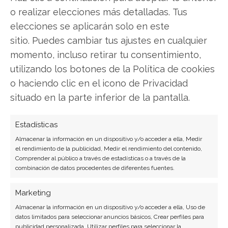
interacción de estos factores en los próximos
o realizar elecciones más detalladas. Tus
meses definirá si el actual retroceso es un
elecciones se aplicarán solo en este
fenómeno temporal o el inicio de una
sitio. Puedes cambiar tus ajustes en cualquier
revaloración estructural más prolongada.
momento, incluso retirar tu consentimiento,
utilizando los botones de la Política de cookies
Strategy: ¿Comprar o vender? El nuevo Análisis
o haciendo clic en el icono de Privacidad
de Strategy del 8 de agosto tiene la respuesta:
situado en la parte inferior de la pantalla.
Los últimos resultados de Strategy son
Estadísticas
contundentes: Acción inmediata requerida para
los inversores de Strategy. ¿Merece la pena
Almacenar la información en un dispositivo y/o acceder a ella, Medir
el rendimiento de la publicidad, Medir el rendimiento del contenido,
invertir o es momento de vender? En el Análisis
Comprender al público a través de estadísticas o a través de la
gratuito actual del 8 de agosto descubrirá
combinación de datos procedentes de diferentes fuentes.
exactamente qué hacer.
Marketing
Strategy: ¿Comprar o vender?
¡Lee más aquí!
Almacenar la información en un dispositivo y/o acceder a ella, Uso de
datos limitados para seleccionar anuncios básicos, Crear perfiles para
publicidad personalizada, Utilizar perfiles para seleccionar la