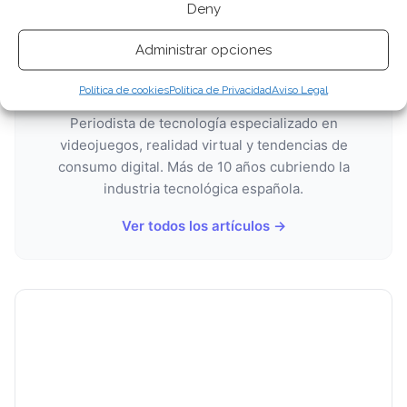
Deny
Administrar opciones
SOBRE EL AUTOR
Miguel Ángel Torres Díaz
Política de cookies
Política de Privacidad
Aviso Legal
Periodista de tecnología especializado en
videojuegos, realidad virtual y tendencias de
consumo digital. Más de 10 años cubriendo la
industria tecnológica española.
Ver todos los artículos →