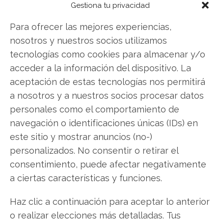
Twitter
Gestiona tu privacidad
Facebook
Para ofrecer las mejores experiencias,
nosotros y nuestros socios utilizamos
LinkedIn
tecnologías como cookies para almacenar y/o
acceder a la información del dispositivo. La
Copiar enlace
aceptación de estas tecnologías nos permitirá
a nosotros y a nuestros socios procesar datos
personales como el comportamiento de
navegación o identificaciones únicas (IDs) en
este sitio y mostrar anuncios (no-)
personalizados. No consentir o retirar el
SOBRE EL AUTOR
consentimiento, puede afectar negativamente
Carmen Ruiz López
a ciertas características y funciones.
Periodista especializada en tecnología y
Haz clic a continuación para aceptar lo anterior
transformación digital con más de 8 años de
o realizar elecciones más detalladas. Tus
experiencia. Experta en inteligencia artificial,