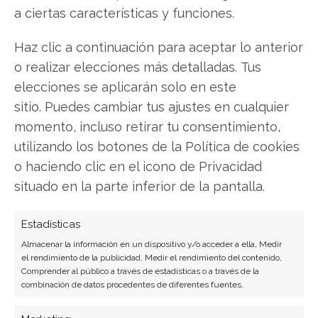
Compartir este artículo
a ciertas características y funciones.
Twitter
Haz clic a continuación para aceptar lo anterior
o realizar elecciones más detalladas. Tus
Facebook
elecciones se aplicarán solo en este
sitio. Puedes cambiar tus ajustes en cualquier
LinkedIn
momento, incluso retirar tu consentimiento,
utilizando los botones de la Política de cookies
Copiar enlace
o haciendo clic en el icono de Privacidad
situado en la parte inferior de la pantalla.
Estadísticas
Almacenar la información en un dispositivo y/o acceder a ella, Medir
el rendimiento de la publicidad, Medir el rendimiento del contenido,
Comprender al público a través de estadísticas o a través de la
SOBRE EL AUTOR
combinación de datos procedentes de diferentes fuentes.
Miguel Ángel Torres Díaz