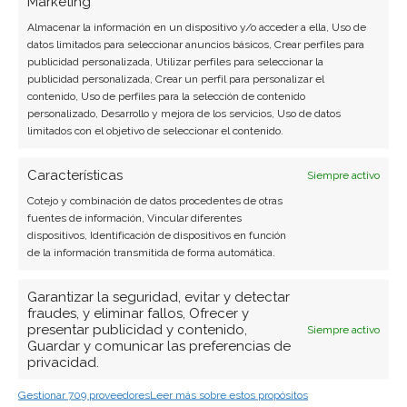
Marketing
Periodista de tecnología especializado en
videojuegos, realidad virtual y tendencias de
Almacenar la información en un dispositivo y/o acceder a ella, Uso de
datos limitados para seleccionar anuncios básicos, Crear perfiles para
consumo digital. Más de 10 años cubriendo la
publicidad personalizada, Utilizar perfiles para seleccionar la
industria tecnológica española.
publicidad personalizada, Crear un perfil para personalizar el
contenido, Uso de perfiles para la selección de contenido
Ver todos los artículos →
personalizado, Desarrollo y mejora de los servicios, Uso de datos
limitados con el objetivo de seleccionar el contenido.
Características
Siempre activo
Cotejo y combinación de datos procedentes de otras
fuentes de información, Vincular diferentes
dispositivos, Identificación de dispositivos en función
de la información transmitida de forma automática.
Garantizar la seguridad, evitar y detectar
fraudes, y eliminar fallos, Ofrecer y
presentar publicidad y contenido,
Siempre activo
Guardar y comunicar las preferencias de
privacidad.
Gestionar 709 proveedores
Leer más sobre estos propósitos