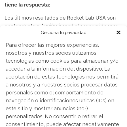
tiene la respuesta:
Los últimos resultados de Rocket Lab USA son
contundentes: Acción inmediata requerida para
Gestiona tu privacidad
los inversores de Rocket Lab USA. ¿Merece la
pena invertir o es momento de vender? En el
Para ofrecer las mejores experiencias,
Análisis gratuito actual del 1 de agosto
nosotros y nuestros socios utilizamos
descubrirá exactamente qué hacer.
tecnologías como cookies para almacenar y/o
acceder a la información del dispositivo. La
Rocket Lab USA: ¿Comprar o vender?
¡Lee más
aceptación de estas tecnologías nos permitirá
aquí!
a nosotros y a nuestros socios procesar datos
personales como el comportamiento de
navegación o identificaciones únicas (IDs) en
Rocket Lab USA
este sitio y mostrar anuncios (no-)
personalizados. No consentir o retirar el
consentimiento, puede afectar negativamente