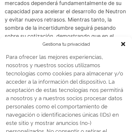
mercados dependerá fundamentalmente de su
capacidad para acelerar el desarrollo de Neutron
y evitar nuevos retrasos. Mientras tanto, la
sombra de la incertidumbre seguirá pesando
sobre su cotización, demostrando que en el
mundo de la inversión, a veces el futuro cuenta
Gestiona tu privacidad
más que los éxitos presentes, incluso cuando
Para ofrecer las mejores experiencias,
estos incluyen llegar a Marte.
nosotros y nuestros socios utilizamos
tecnologías como cookies para almacenar y/o
Rocket Lab USA: ¿Comprar o vender? El nuevo
acceder a la información del dispositivo. La
Análisis de Rocket Lab USA del 7 de agosto
aceptación de estas tecnologías nos permitirá
tiene la respuesta:
a nosotros y a nuestros socios procesar datos
Los últimos resultados de Rocket Lab USA son
personales como el comportamiento de
contundentes: Acción inmediata requerida para
navegación o identificaciones únicas (IDs) en
los inversores de Rocket Lab USA. ¿Merece la
este sitio y mostrar anuncios (no-)
pena invertir o es momento de vender? En el
personalizados. No consentir o retirar el