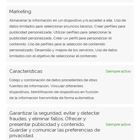
LinkedIn
Marketing
Copiar enlace
Almacenar la información en un dispositivo y/o acceder a ella, Uso de
datos limitados para seleccionar anuncios básicos, Crear perfiles para
publicidad personalizada, Utilizar perfiles para seleccionar la
publicidad personalizada, Crear un perfil para personalizar el
contenido, Uso de perfiles para la selección de contenido
personalizado, Desarrollo y mejora de los servicios, Uso de datos
limitados con el objetivo de seleccionar el contenido.
Características
Siempre activo
SOBRE EL AUTOR
Cotejo y combinación de datos procedentes de otras
Miguel Ángel Torres Díaz
fuentes de información, Vincular diferentes
dispositivos, Identificación de dispositivos en función
Periodista de tecnología especializado en
de la información transmitida de forma automática.
videojuegos, realidad virtual y tendencias de
consumo digital. Más de 10 años cubriendo la
Garantizar la seguridad, evitar y detectar
industria tecnológica española.
fraudes, y eliminar fallos, Ofrecer y
presentar publicidad y contenido,
Siempre activo
Guardar y comunicar las preferencias de
Ver todos los artículos →
privacidad.