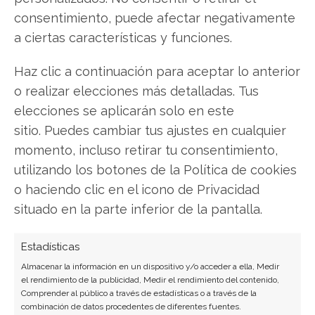
Análisis gratuito actual del 7 de agosto
consentimiento, puede afectar negativamente
descubrirá exactamente qué hacer.
a ciertas características y funciones.
Rocket Lab USA: ¿Comprar o vender?
¡Lee más
Haz clic a continuación para aceptar lo anterior
aquí!
o realizar elecciones más detalladas. Tus
elecciones se aplicarán solo en este
sitio. Puedes cambiar tus ajustes en cualquier
momento, incluso retirar tu consentimiento,
Rocket Lab USA
utilizando los botones de la Política de cookies
o haciendo clic en el icono de Privacidad
situado en la parte inferior de la pantalla.
Compartir este artículo
Estadísticas
Twitter
Almacenar la información en un dispositivo y/o acceder a ella, Medir
el rendimiento de la publicidad, Medir el rendimiento del contenido,
Facebook
Comprender al público a través de estadísticas o a través de la
combinación de datos procedentes de diferentes fuentes.