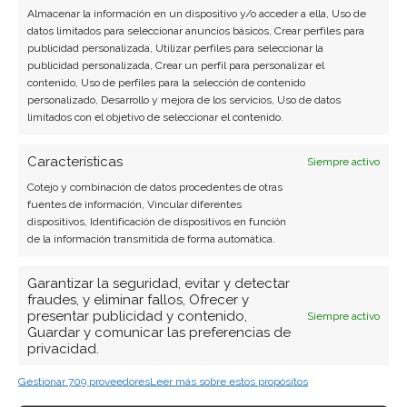
Almacenar la información en un dispositivo y/o acceder a ella, Uso de
son capaces de compensar, o al menos
datos limitados para seleccionar anuncios básicos, Crear perfiles para
amortiguar, el actual bache en los volúmenes de
publicidad personalizada, Utilizar perfiles para seleccionar la
publicidad personalizada, Crear un perfil para personalizar el
negociación.
contenido, Uso de perfiles para la selección de contenido
personalizado, Desarrollo y mejora de los servicios, Uso de datos
limitados con el objetivo de seleccionar el contenido.
Robinhood: ¿Comprar o vender? El nuevo
Análisis de Robinhood del 7 de agosto tiene la
Características
Siempre activo
respuesta:
Cotejo y combinación de datos procedentes de otras
fuentes de información, Vincular diferentes
Los últimos resultados de Robinhood son
dispositivos, Identificación de dispositivos en función
contundentes: Acción inmediata requerida para
de la información transmitida de forma automática.
los inversores de Robinhood. ¿Merece la pena
Garantizar la seguridad, evitar y detectar
invertir o es momento de vender? En el Análisis
fraudes, y eliminar fallos, Ofrecer y
gratuito actual del 7 de agosto descubrirá
presentar publicidad y contenido,
Siempre activo
Guardar y comunicar las preferencias de
exactamente qué hacer.
privacidad.
Robinhood: ¿Comprar o vender?
¡Lee más aquí!
Gestionar 709 proveedores
Leer más sobre estos propósitos