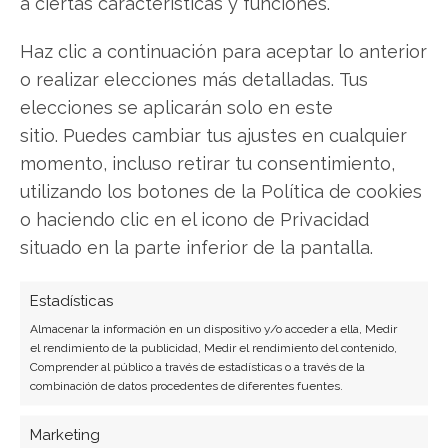
a ciertas características y funciones.
catalizadores
Haz clic a continuación para aceptar lo anterior
La pregunta clave para las próximas semanas es
o realizar elecciones más detalladas. Tus
si los volúmenes débiles persistirán o si
elecciones se aplicarán solo en este
noviembre fue simplemente una normalización
sitio. Puedes cambiar tus ajustes en cualquier
tras un octubre excepcional. Un catalizador a
momento, incluso retirar tu consentimiento,
corto plazo llegará el 16 de diciembre, con un
utilizando los botones de la Política de cookies
evento relevante relacionado con el producto
o haciendo clic en el icono de Privacidad
YES/NO en el negocio de mercados de
situado en la parte inferior de la pantalla.
predicción, que podría inyectar nuevo impulso
operativo y anímico.
Estadísticas
Almacenar la información en un dispositivo y/o acceder a ella, Medir
No obstante, el factor decisivo para la
el rendimiento de la publicidad, Medir el rendimiento del contenido,
trayectoria de la acción será si Robinhood puede
Comprender al público a través de estadísticas o a través de la
combinación de datos procedentes de diferentes fuentes.
demostrar en el último trimestre que el
dinamismo en los depósitos, el crecimiento de
Marketing
sus nuevos negocios y la expansión en Indonesia