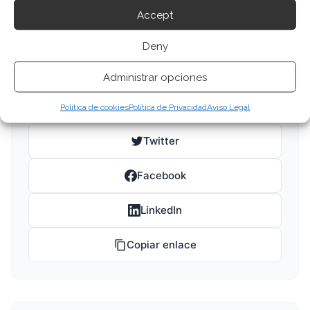
Accept
Robinhood
Deny
Administrar opciones
Compartir este artículo
Política de cookies
Política de Privacidad
Aviso Legal
Twitter
Facebook
LinkedIn
Copiar enlace