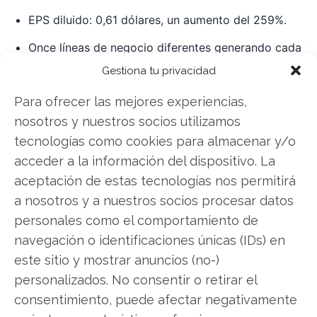
EPS diluido: 0,61 dólares, un aumento del 259%.
Once líneas de negocio diferentes generando cada
una alrededor de 100 millones de dólares en
Gestiona tu privacidad
ingresos anualizados.
Para ofrecer las mejores experiencias,
nosotros y nuestros socios utilizamos
El elevado Índice de Fuerza Relativa (RSI 14 días:
tecnologías como cookies para almacenar y/o
76) y la alta volatilidad (volatilidad anualizada a
acceder a la información del dispositivo. La
30 días: más del 73%) reflejan la intensidad del
aceptación de estas tecnologías nos permitirá
rally de este año y su sensibilidad a las nuevas
a nosotros y a nuestros socios procesar datos
informaciones. Tras la caída de la semana
personales como el comportamiento de
pasada, la acción cotiza un 10% por debajo de su
navegación o identificaciones únicas (IDs) en
media móvil de 50 días, pero se mantiene muy
este sitio y mostrar anuncios (no-)
por encima de la línea de 200 días.
personalizados. No consentir o retirar el
consentimiento, puede afectar negativamente
Perspectivas: a la espera de nuevos