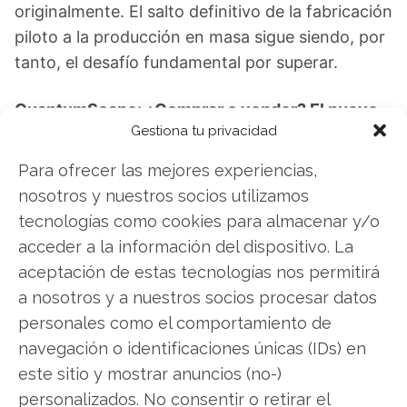
originalmente. El salto definitivo de la fabricación
piloto a la producción en masa sigue siendo, por
tanto, el desafío fundamental por superar.
QuantumScape: ¿Comprar o vender? El nuevo
Gestiona tu privacidad
Análisis de QuantumScape del 8 de agosto
tiene la respuesta:
Para ofrecer las mejores experiencias,
nosotros y nuestros socios utilizamos
Los últimos resultados de QuantumScape son
tecnologías como cookies para almacenar y/o
contundentes: Acción inmediata requerida para
acceder a la información del dispositivo. La
los inversores de QuantumScape. ¿Merece la
aceptación de estas tecnologías nos permitirá
pena invertir o es momento de vender? En el
a nosotros y a nuestros socios procesar datos
Análisis gratuito actual del 8 de agosto
personales como el comportamiento de
descubrirá exactamente qué hacer.
navegación o identificaciones únicas (IDs) en
QuantumScape: ¿Comprar o vender?
¡Lee más
este sitio y mostrar anuncios (no-)
aquí!
personalizados. No consentir o retirar el