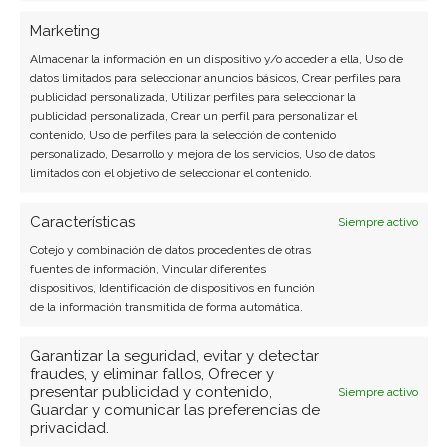
Marketing
Almacenar la información en un dispositivo y/o acceder a ella, Uso de
datos limitados para seleccionar anuncios básicos, Crear perfiles para
publicidad personalizada, Utilizar perfiles para seleccionar la
SOBRE EL AUTOR
publicidad personalizada, Crear un perfil para personalizar el
Carmen Ruiz López
contenido, Uso de perfiles para la selección de contenido
personalizado, Desarrollo y mejora de los servicios, Uso de datos
Periodista especializada en tecnología y
limitados con el objetivo de seleccionar el contenido.
transformación digital con más de 8 años de
experiencia. Experta en inteligencia artificial,
Características
Siempre activo
ciberseguridad y startups tecnológicas.
Cotejo y combinación de datos procedentes de otras
fuentes de información, Vincular diferentes
Ver todos los artículos →
dispositivos, Identificación de dispositivos en función
de la información transmitida de forma automática.
Garantizar la seguridad, evitar y detectar
fraudes, y eliminar fallos, Ofrecer y
presentar publicidad y contenido,
Siempre activo
Guardar y comunicar las preferencias de
privacidad.