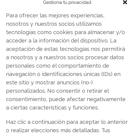
Gestiona tu privacidad
Twitter
Para ofrecer las mejores experiencias,
Facebook
nosotros y nuestros socios utilizamos
tecnologías como cookies para almacenar y/o
LinkedIn
acceder a la información del dispositivo. La
aceptación de estas tecnologías nos permitirá
Copiar enlace
a nosotros y a nuestros socios procesar datos
personales como el comportamiento de
navegación o identificaciones únicas (IDs) en
este sitio y mostrar anuncios (no-)
personalizados. No consentir o retirar el
consentimiento, puede afectar negativamente
SOBRE EL AUTOR
a ciertas características y funciones.
Carmen Ruiz López
Haz clic a continuación para aceptar lo anterior
Periodista especializada en tecnología y
o realizar elecciones más detalladas. Tus
transformación digital con más de 8 años de