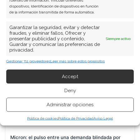
fuentes de información, Vincular diferentes
dispositivos, Identificación de dispositivos en función
de la información transmitida de forma automática.
Garantizar la seguridad, evitar y detectar
fraudes, y eliminar fallos, Ofrecer y
presentar publicidad y contenido,
Siempre activo
BUSCAR
Guardar y comunicar las preferencias de
privacidad.
Gestionar 711 proveedores
Leer más sobre estos propósitos
Accept
ARTÍCULOS RECIENTES
Deny
D-Wave Quantum: el salto de 668% en pedidos que
Administrar opciones
la contabilidad aún no confirma
Política de cookies
Política de Privacidad
Aviso Legal
8 Ago 2026
Micron: el pulso entre una demanda blindada por