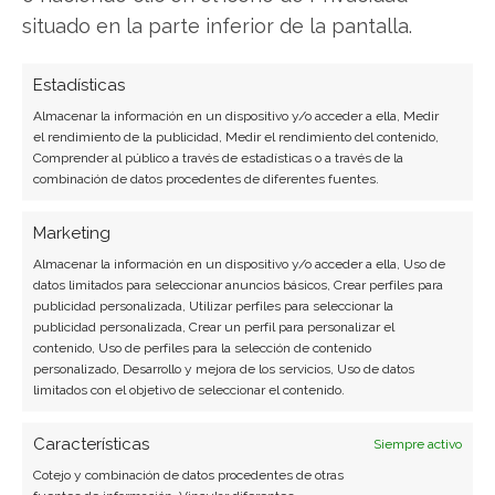
situado en la parte inferior de la pantalla.
Ingeniero de software convertido en escritor
tecnológico. Analiza las últimas tendencias en
Estadísticas
hardware, software empresarial y computación en
la nube.
Almacenar la información en un dispositivo y/o acceder a ella, Medir
el rendimiento de la publicidad, Medir el rendimiento del contenido,
Ver todos los artículos →
Comprender al público a través de estadísticas o a través de la
combinación de datos procedentes de diferentes fuentes.
Marketing
Almacenar la información en un dispositivo y/o acceder a ella, Uso de
datos limitados para seleccionar anuncios básicos, Crear perfiles para
publicidad personalizada, Utilizar perfiles para seleccionar la
publicidad personalizada, Crear un perfil para personalizar el
contenido, Uso de perfiles para la selección de contenido
personalizado, Desarrollo y mejora de los servicios, Uso de datos
limitados con el objetivo de seleccionar el contenido.
Características
Siempre activo
Cotejo y combinación de datos procedentes de otras