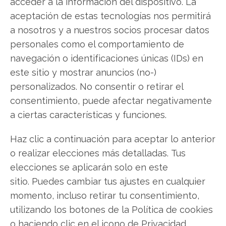
acceder a la información del dispositivo. La
Compartir este artículo
aceptación de estas tecnologías nos permitirá
a nosotros y a nuestros socios procesar datos
Twitter
personales como el comportamiento de
navegación o identificaciones únicas (IDs) en
Facebook
este sitio y mostrar anuncios (no-)
personalizados. No consentir o retirar el
LinkedIn
consentimiento, puede afectar negativamente
a ciertas características y funciones.
Copiar enlace
Haz clic a continuación para aceptar lo anterior
o realizar elecciones más detalladas. Tus
elecciones se aplicarán solo en este
sitio. Puedes cambiar tus ajustes en cualquier
momento, incluso retirar tu consentimiento,
SOBRE EL AUTOR
utilizando los botones de la Política de cookies
Javier Martínez González
o haciendo clic en el icono de Privacidad