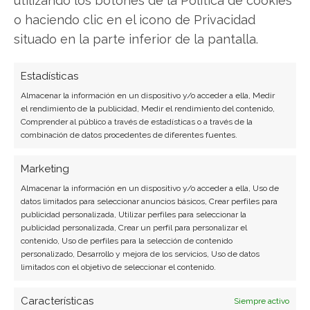
SOBRE EL AUTOR
o haciendo clic en el icono de Privacidad
Laura Fernández Silva
situado en la parte inferior de la pantalla.
Analista tecnológica enfocada en innovación digital,
comercio electrónico y aplicaciones móviles.
Estadísticas
Colaboradora habitual en medios especializados
Almacenar la información en un dispositivo y/o acceder a ella, Medir
del sector tech.
el rendimiento de la publicidad, Medir el rendimiento del contenido,
Comprender al público a través de estadísticas o a través de la
Ver todos los artículos →
combinación de datos procedentes de diferentes fuentes.
Marketing
Almacenar la información en un dispositivo y/o acceder a ella, Uso de
datos limitados para seleccionar anuncios básicos, Crear perfiles para
publicidad personalizada, Utilizar perfiles para seleccionar la
publicidad personalizada, Crear un perfil para personalizar el
contenido, Uso de perfiles para la selección de contenido
personalizado, Desarrollo y mejora de los servicios, Uso de datos
limitados con el objetivo de seleccionar el contenido.
Características
Siempre activo