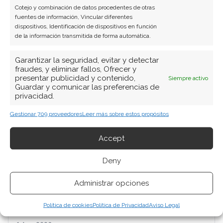
Cotejo y combinación de datos procedentes de otras
fuentes de información, Vincular diferentes
dispositivos, Identificación de dispositivos en función
de la información transmitida de forma automática.
Garantizar la seguridad, evitar y detectar
fraudes, y eliminar fallos, Ofrecer y
presentar publicidad y contenido,
Siempre activo
BUSCAR
Guardar y comunicar las preferencias de
privacidad.
Gestionar 709 proveedores
Leer más sobre estos propósitos
Accept
Deny
ARTÍCULOS RECIENTES
Administrar opciones
Micron: el gigante de la memoria que baila al filo de
la navaja entre récords históricos y una liquidación
Política de cookies
Política de Privacidad
Aviso Legal
forzosa