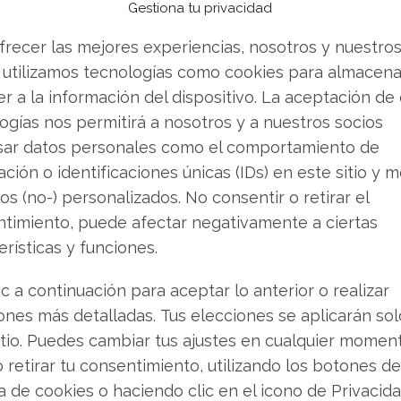
Gestiona tu privacidad
 que esperan pacientemente un cambio de
e convierte así en el consuelo temporal ante la
frecer las mejores experiencias, nosotros y nuestro
 utilizamos tecnologías como cookies para almacena
r a la información del dispositivo. La aceptación de
ogías nos permitirá a nosotros y a nuestros socios
s en las Altas Esferas
sar datos personales como el comportamiento de
ción o identificaciones únicas (IDs) en este sitio y m
 analizar el comportamiento de los grandes
os (no-) personalizados. No consentir o retirar el
sejero delegado Jon R. Moeller realizó ventas por
timiento, puede afectar negativamente a ciertas
ares, reduciendo su participación directa en
erísticas y funciones.
ones de directivos suelen interpretarse como
a a corto plazo.
ic a continuación para aceptar lo anterior o realizar
ones más detalladas. Tus elecciones se aplicarán so
titucionales han adoptado una estrategia
itio. Puedes cambiar tus ajustes en cualquier momen
a talla de Johnson Financial Group o Edmond de
o retirar tu consentimiento, utilizando los botones de
nes durante el último trimestre, con aumentos
ca de cookies o haciendo clic en el icono de Privacid