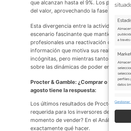
que alcanzan hasta el 9%. Los profesiona
situad
del valor, aprovechando la fase de conso
Estadí
Esta divergencia entre la actividad de lo
Almacena
escenario fascinante que mantiene en vil
publicid
a través
profesionales una reactivación que justi
información que motiva sus realizacione
Marke
incógnitas, pero mientras tanto, Procte
Almacena
sobre las dinámicas de poder en Wall Str
seleccio
seleccio
perfiles
Procter & Gamble: ¿Comprar o vender? E
datos li
agosto tiene la respuesta:
Caract
Gestionar
Los últimos resultados de Procter & Ga
Cotejo y
requerida para los inversores de Procter
Vincular
informac
momento de vender? En el Análisis gratui
exactamente qué hacer.