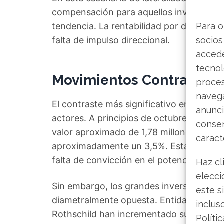
compensación para aquellos inversores
tendencia. La rentabilidad por dividido s
Para o
falta de impulso direccional.
socios
accede
tecnol
Movimientos Contrapuesto
proce
navega
El contraste más significativo emerge al
anunci
actores. A principios de octubre, el con
consen
valor aproximado de 1,78 millones de dól
caract
aproximadamente un 3,5%. Estas operaci
falta de convicción en el potencial alcist
Haz cl
elecci
Sin embargo, los grandes inversores ins
este s
diametralmente opuesta. Entidades de l
inclus
Rothschild han incrementado sus posicio
Políti