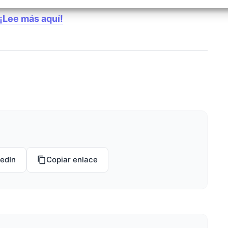
izar la seguridad, evitar y detectar fraudes, y eliminar
, Ofrecer y presentar publicidad y contenido, Guardar y
Siempr
¡Lee más aquí!
car las preferencias de privacidad.
kedIn
Copiar enlace