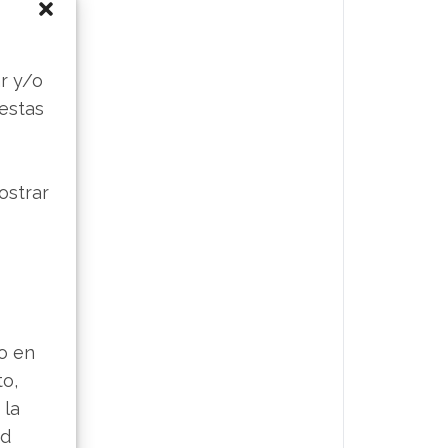
s
r y/o
 estas
ostrar
lo en
to,
 la
ad