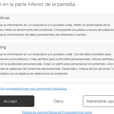
les parecen confiar en la naturaleza defensiva
o en la parte inferior de la pantalla.
lidación para establecer o ampliar posiciones.
sticas
s insider y la de los grandes fondos crea un
r la información en un dispositivo y/o acceder a ella, Medir el rendimiento de la
o a los inversores. ¿Anticipan los gestores
ad, Medir el rendimiento del contenido, Comprender al público a través de estadísti
 de la combinación de datos procedentes de diferentes fuentes.
fica su acumulación? ¿O conocen los directivos
s de beneficios? El tiempo despejará estas
ting
r & Gamble sigue ofreciendo un estudio de caso
r la información en un dispositivo y/o acceder a ella, Uso de datos limitados para
eet.
nar anuncios básicos, Crear perfiles para publicidad personalizada, Utilizar perfiles 
nar la publicidad personalizada, Crear un perfil para personalizar el contenido, Uso 
 para la selección de contenido personalizado, Desarrollo y mejora de los servicios, 
l nuevo Análisis de Procter & Gamble del 7 de
mitados con el objetivo de seleccionar el contenido.
erísticas
Siempr
 709 proveedores
Leer más sobre estos propósitos
mble son contundentes: Acción inmediata
 combinación de datos procedentes de otras fuentes de información,
 & Gamble. ¿Merece la pena invertir o es
 diferentes dispositivos, Identificación de dispositivos en función de la
Accept
Deny
Administrar op
ión transmitida de forma automática.
to actual del 7 de agosto descubrirá
Política de cookies
Política de Privacidad
Aviso Legal