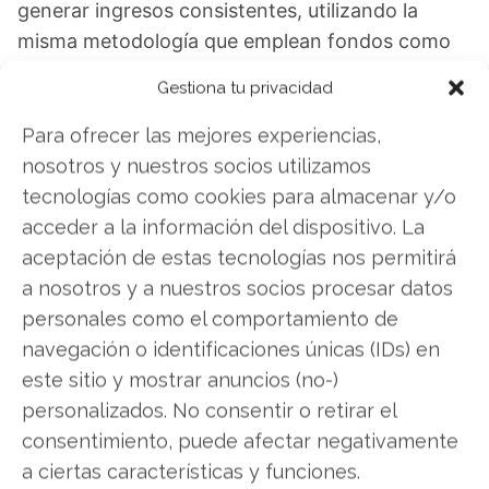
generar ingresos consistentes, utilizando la
misma metodología que emplean fondos como
BlackRock y Vanguard. En mi webinar gratuito
Gestiona tu privacidad
del 17 de noviembre te revelo las tres líneas que
dominan tu economía y cómo los inversores
Para ofrecer las mejores experiencias,
inteligentes generan dinero incluso mientras
nosotros y nuestros socios utilizamos
duermen. Aprenderás concretamente por qué
tecnologías como cookies para almacenar y/o
cada minuto que no aplicas esta estrategia estás
acceder a la información del dispositivo. La
dejando dinero sobre la mesa, y cómo comenzar
aceptación de estas tecnologías nos permitirá
a construir tu propia "línea dorada" de ingresos
a nosotros y a nuestros socios procesar datos
complementarios.
Detalles de mi estrategia de
personales como el comportamiento de
línea dorada
navegación o identificaciones únicas (IDs) en
este sitio y mostrar anuncios (no-)
personalizados. No consentir o retirar el
consentimiento, puede afectar negativamente
Plug Power
a ciertas características y funciones.