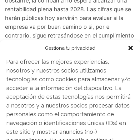
obstante, la compañía no espera alcanzar una
rentabilidad plena hasta 2028. Las cifras que se
harán públicas hoy servirán para evaluar si la
empresa va por buen camino o si, por el
contrario, sigue retrasándose en el cumplimiento
de sus metas.
Gestiona tu privacidad
Plug Power: ¿Comprar o vender? El nuevo
Para ofrecer las mejores experiencias,
Análisis de Plug Power del 1 de agosto tiene la
nosotros y nuestros socios utilizamos
respuesta:
tecnologías como cookies para almacenar y/o
acceder a la información del dispositivo. La
Los últimos resultados de Plug Power son
aceptación de estas tecnologías nos permitirá
contundentes: Acción inmediata requerida para
a nosotros y a nuestros socios procesar datos
los inversores de Plug Power. ¿Merece la pena
personales como el comportamiento de
invertir o es momento de vender? En el Análisis
navegación o identificaciones únicas (IDs) en
gratuito actual del 1 de agosto descubrirá
este sitio y mostrar anuncios (no-)
exactamente qué hacer.