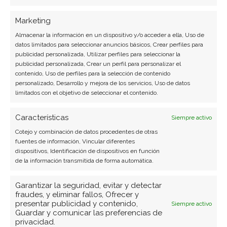
Marketing
Almacenar la información en un dispositivo y/o acceder a ella, Uso de
datos limitados para seleccionar anuncios básicos, Crear perfiles para
publicidad personalizada, Utilizar perfiles para seleccionar la
publicidad personalizada, Crear un perfil para personalizar el
SOBRE EL AUTOR
contenido, Uso de perfiles para la selección de contenido
personalizado, Desarrollo y mejora de los servicios, Uso de datos
Laura Fernández Silva
limitados con el objetivo de seleccionar el contenido.
Analista tecnológica enfocada en innovación digital,
Características
Siempre activo
comercio electrónico y aplicaciones móviles.
Colaboradora habitual en medios especializados
Cotejo y combinación de datos procedentes de otras
fuentes de información, Vincular diferentes
del sector tech.
dispositivos, Identificación de dispositivos en función
de la información transmitida de forma automática.
Ver todos los artículos →
Garantizar la seguridad, evitar y detectar
fraudes, y eliminar fallos, Ofrecer y
presentar publicidad y contenido,
Siempre activo
Guardar y comunicar las preferencias de
privacidad.