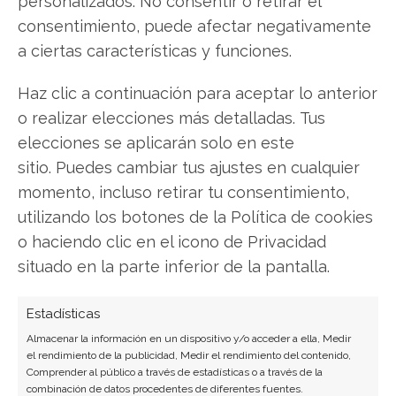
personalizados. No consentir o retirar el
consentimiento, puede afectar negativamente
Plug Power: ¿Comprar o vender?
¡Lee más aquí!
a ciertas características y funciones.
Haz clic a continuación para aceptar lo anterior
Plug Power
o realizar elecciones más detalladas. Tus
elecciones se aplicarán solo en este
sitio. Puedes cambiar tus ajustes en cualquier
Compartir este artículo
momento, incluso retirar tu consentimiento,
utilizando los botones de la Política de cookies
Twitter
o haciendo clic en el icono de Privacidad
situado en la parte inferior de la pantalla.
Facebook
Estadísticas
LinkedIn
Almacenar la información en un dispositivo y/o acceder a ella, Medir
el rendimiento de la publicidad, Medir el rendimiento del contenido,
Copiar enlace
Comprender al público a través de estadísticas o a través de la
combinación de datos procedentes de diferentes fuentes.