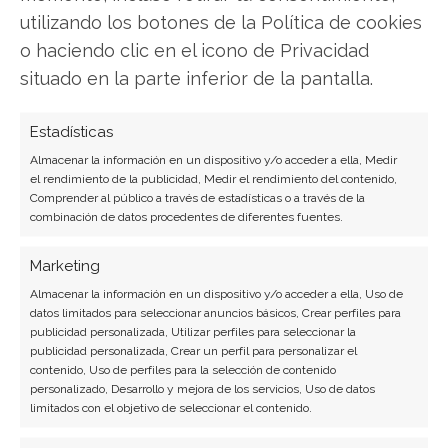
utilizando los botones de la Política de cookies
SOBRE EL AUTOR
o haciendo clic en el icono de Privacidad
Laura Fernández Silva
situado en la parte inferior de la pantalla.
Analista tecnológica enfocada en innovación digital,
Estadísticas
comercio electrónico y aplicaciones móviles.
Colaboradora habitual en medios especializados
Almacenar la información en un dispositivo y/o acceder a ella, Medir
el rendimiento de la publicidad, Medir el rendimiento del contenido,
del sector tech.
Comprender al público a través de estadísticas o a través de la
combinación de datos procedentes de diferentes fuentes.
Ver todos los artículos →
Marketing
Almacenar la información en un dispositivo y/o acceder a ella, Uso de
datos limitados para seleccionar anuncios básicos, Crear perfiles para
publicidad personalizada, Utilizar perfiles para seleccionar la
publicidad personalizada, Crear un perfil para personalizar el
contenido, Uso de perfiles para la selección de contenido
personalizado, Desarrollo y mejora de los servicios, Uso de datos
limitados con el objetivo de seleccionar el contenido.