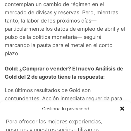
contemplan un cambio de régimen en el
mercado de divisas y reservas. Pero, mientras
tanto, la labor de los próximos días—
particularmente los datos de empleo de abril y el
pulso de la política monetaria— seguirá
marcando la pauta para el metal en el corto
plazo.
Gold: ¿Comprar o vender? El nuevo Análisis de
Gold del 2 de agosto tiene la respuesta:
Los últimos resultados de Gold son
contundentes: Acción inmediata requerida para
los inversores de Gold. ¿Merece la pena invertir
Gestiona tu privacidad
o es momento de vender? En el Análisis gratuito
Para ofrecer las mejores experiencias,
actual del 2 de agosto descubrirá exactamente
nosotros y nuestros socios utilizamos