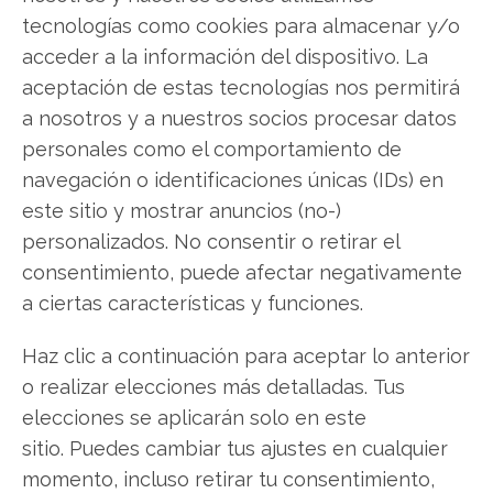
qué hacer.
tecnologías como cookies para almacenar y/o
Gold: ¿Comprar o vender?
¡Lee más aquí!
acceder a la información del dispositivo. La
aceptación de estas tecnologías nos permitirá
a nosotros y a nuestros socios procesar datos
personales como el comportamiento de
Gold
navegación o identificaciones únicas (IDs) en
este sitio y mostrar anuncios (no-)
personalizados. No consentir o retirar el
Compartir este artículo
consentimiento, puede afectar negativamente
a ciertas características y funciones.
Twitter
Haz clic a continuación para aceptar lo anterior
Facebook
o realizar elecciones más detalladas. Tus
LinkedIn
elecciones se aplicarán solo en este
sitio. Puedes cambiar tus ajustes en cualquier
Copiar enlace
momento, incluso retirar tu consentimiento,