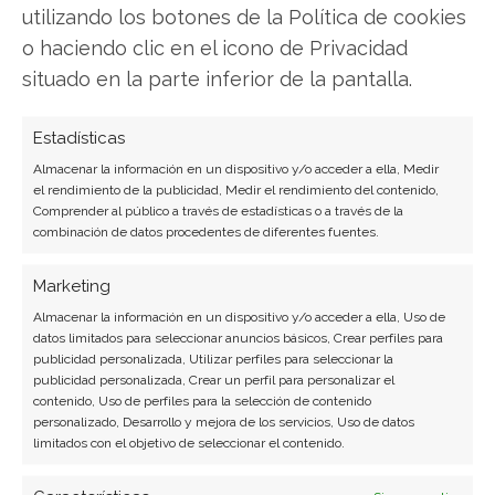
utilizando los botones de la Política de cookies
o haciendo clic en el icono de Privacidad
situado en la parte inferior de la pantalla.
Estadísticas
Almacenar la información en un dispositivo y/o acceder a ella, Medir
SOBRE EL AUTOR
el rendimiento de la publicidad, Medir el rendimiento del contenido,
Javier Martínez González
Comprender al público a través de estadísticas o a través de la
combinación de datos procedentes de diferentes fuentes.
Ingeniero de software convertido en escritor
tecnológico. Analiza las últimas tendencias en
Marketing
hardware, software empresarial y computación en
Almacenar la información en un dispositivo y/o acceder a ella, Uso de
la nube.
datos limitados para seleccionar anuncios básicos, Crear perfiles para
publicidad personalizada, Utilizar perfiles para seleccionar la
Ver todos los artículos →
publicidad personalizada, Crear un perfil para personalizar el
contenido, Uso de perfiles para la selección de contenido
personalizado, Desarrollo y mejora de los servicios, Uso de datos
limitados con el objetivo de seleccionar el contenido.