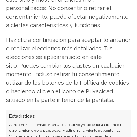
personalizados. No consentir o retirar el
consentimiento, puede afectar negativamente
a ciertas características y funciones.
Haz clic a continuación para aceptar lo anterior
SOBRE EL AUTOR
o realizar elecciones más detalladas. Tus
Carmen Ruiz López
elecciones se aplicarán solo en este
Periodista especializada en tecnología y
sitio. Puedes cambiar tus ajustes en cualquier
transformación digital con más de 8 años de
momento, incluso retirar tu consentimiento,
experiencia. Experta en inteligencia artificial,
utilizando los botones de la Política de cookies
ciberseguridad y startups tecnológicas.
o haciendo clic en el icono de Privacidad
situado en la parte inferior de la pantalla.
Ver todos los artículos →
Estadísticas
Almacenar la información en un dispositivo y/o acceder a ella, Medir
el rendimiento de la publicidad, Medir el rendimiento del contenido,
Comprender al público a través de estadísticas o a través de la