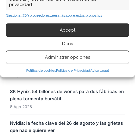
privacidad.
ARTÍCULOS RECIENTES
Gestionar 709 proveedores
Leer más sobre estos propósitos
Micron: el superciclo de la memoria se enfría
mientras los contratos a largo plazo sostienen la
Accept
narrativa
Deny
9 Ago 2026
Administrar opciones
DroneShield: la gran banca apuntala el valor
mientras el negocio estadounidense decepciona
Política de cookies
Política de Privacidad
Aviso Legal
8 Ago 2026
SK Hynix: 54 billones de wones para dos fábricas en
plena tormenta bursátil
8 Ago 2026
Nvidia: la fecha clave del 26 de agosto y las grietas
que nadie quiere ver