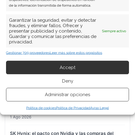
de la información transmitida de forma automática.
Garantizar la seguridad, evitar y detectar
fraudes, y eliminar fallos, Ofrecer y
presentar publicidad y contenido,
Siempre activo
BUSCAR
Guardar y comunicar las preferencias de
privacidad.
Gestionar 709 proveedores
Leer más sobre estos propósitos
Accept
ARTÍCULOS RECIENTES
Deny
Micron: el gigante de la memoria que baila al filo de
Administrar opciones
la navaja entre récords históricos y una liquidación
Política de cookies
Política de Privacidad
Aviso Legal
forzosa
1 Ago 2026
SK Hynix: el pacto con Nvidia y las compras del