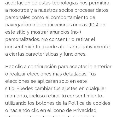
aceptación de estas tecnologías nos permitirá
Twitter
a nosotros y a nuestros socios procesar datos
personales como el comportamiento de
Facebook
navegación o identificaciones únicas (IDs) en
este sitio y mostrar anuncios (no-)
LinkedIn
personalizados. No consentir o retirar el
consentimiento, puede afectar negativamente
Copiar enlace
a ciertas características y funciones.
Haz clic a continuación para aceptar lo anterior
o realizar elecciones más detalladas. Tus
elecciones se aplicarán solo en este
sitio. Puedes cambiar tus ajustes en cualquier
SOBRE EL AUTOR
momento, incluso retirar tu consentimiento,
Laura Fernández Silva
utilizando los botones de la Política de cookies
o haciendo clic en el icono de Privacidad
Analista tecnológica enfocada en innovación digital,