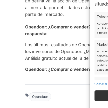
En definitiva, la acción de Opendoor se 
situad
alimentada por debilidades estructurale
parte del mercado.
Estadí
Almacena
Opendoor: ¿Comprar o vender? El nuevo 
publicid
respuesta:
a través
Los últimos resultados de Opendoor son
Marke
los inversores de Opendoor. ¿Merece la 
Almacena
seleccio
Análisis gratuito actual del 8 de agosto
seleccio
perfiles
Opendoor: ¿Comprar o vender?
¡Lee má
datos li
Caract
Gestionar
Cotejo y
Vincular
Opendoor
informac