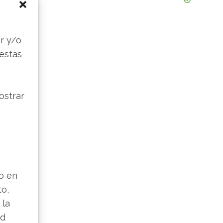
s
r y/o
 estas
ostrar
lo en
to,
 la
ad