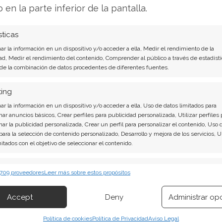
mantiene en una tendencia bajista bien definida,
o en la parte inferior de la pantalla.
s en su negocio y una profunda desconfianza por
sticas
r la información en un dispositivo y/o acceder a ella, Medir el rendimiento de la
Análisis de Opendoor del 8 de agosto tiene la
ad, Medir el rendimiento del contenido, Comprender al público a través de estadísti
 de la combinación de datos procedentes de diferentes fuentes.
 contundentes: Acción inmediata requerida para
ting
pena invertir o es momento de vender? En el
r la información en un dispositivo y/o acceder a ella, Uso de datos limitados para
nar anuncios básicos, Crear perfiles para publicidad personalizada, Utilizar perfiles 
 descubrirá exactamente qué hacer.
nar la publicidad personalizada, Crear un perfil para personalizar el contenido, Uso 
 para la selección de contenido personalizado, Desarrollo y mejora de los servicios, 
s aquí!
mitados con el objetivo de seleccionar el contenido.
erísticas
Siempr
 709 proveedores
Leer más sobre estos propósitos
 combinación de datos procedentes de otras fuentes de información,
 diferentes dispositivos, Identificación de dispositivos en función de la
Accept
Deny
Administrar op
ión transmitida de forma automática.
Política de cookies
Política de Privacidad
Aviso Legal