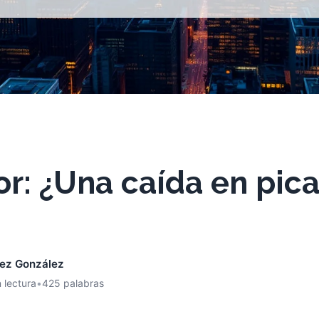
r: ¿Una caída en pica
nez González
 lectura
•
425 palabras