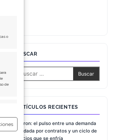
cas o
BUSCAR
para
de
Uso de
e activo
ARTÍCULOS RECIENTES
Micron: el pulso entre una demanda
ciones
blindada por contratos y un ciclo de
precios que se enfría