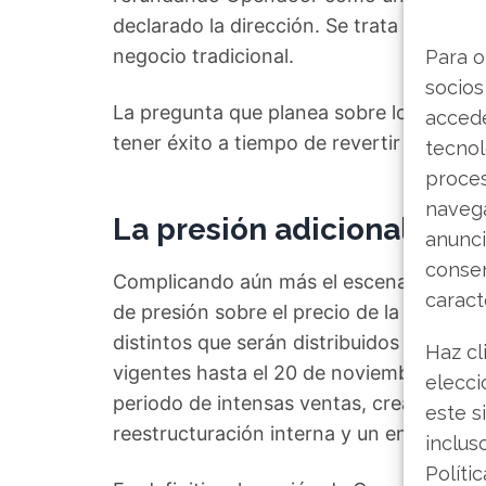
declarado la dirección. Se trata de un g
negocio tradicional.
Para o
socios
La pregunta que planea sobre los inverso
accede
tener éxito a tiempo de revertir la situac
tecnol
proce
navega
La presión adicional de l
anunci
consen
Complicando aún más el escenario, una 
caract
de presión sobre el precio de la acción. S
distintos que serán distribuidos a los a
Haz cl
vigentes hasta el 20 de noviembre de 20
elecci
periodo de intensas ventas, creando una
este s
reestructuración interna y un entorno de
inclus
Políti