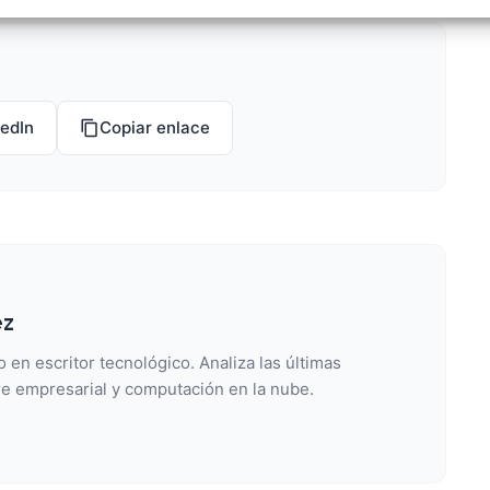
izar la seguridad, evitar y detectar fraudes, y eliminar
, Ofrecer y presentar publicidad y contenido, Guardar y
Siempr
car las preferencias de privacidad.
kedIn
Copiar enlace
ez
 en escritor tecnológico. Analiza las últimas
e empresarial y computación en la nube.