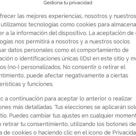
Gestiona tu privacidad
iro de 180 grados que deja atrás el modelo de
frecer las mejores experiencias, nosotros y nuestro
 utilizamos tecnologías como cookies para almacena
res es si esta transición fundamental podrá
r a la información del dispositivo. La aceptación de
ión.
ogías nos permitirá a nosotros y a nuestros socios
sar datos personales como el comportamiento de
ción o identificaciones únicas (IDs) en este sitio y m
os warrants
os (no-) personalizados. No consentir o retirar el
timiento, puede afectar negativamente a ciertas
emisión de warrants añade una capa adicional
erísticas y funciones.
e trata de tres series con precios de ejercicio
ccionistas el 21 de noviembre, manteniéndose
ic a continuación para aceptar lo anterior o realizar
26. Esta medida de financiación coincide con un
ones más detalladas. Tus elecciones se aplicarán so
 mezcla tóxica entre los desafíos de una
itio. Puedes cambiar tus ajustes en cualquier momen
 mercado hostil.
o retirar tu consentimiento, utilizando los botones de
ca de cookies o haciendo clic en el icono de Privacid