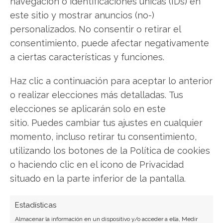
navegación o identificaciones únicas (IDs) en
Facebook
este sitio y mostrar anuncios (no-)
LinkedIn
personalizados. No consentir o retirar el
consentimiento, puede afectar negativamente
Copiar enlace
a ciertas características y funciones.
Haz clic a continuación para aceptar lo anterior
o realizar elecciones más detalladas. Tus
elecciones se aplicarán solo en este
sitio. Puedes cambiar tus ajustes en cualquier
momento, incluso retirar tu consentimiento,
SOBRE EL AUTOR
utilizando los botones de la Política de cookies
Javier Martínez González
o haciendo clic en el icono de Privacidad
Ingeniero de software convertido en escritor
situado en la parte inferior de la pantalla.
tecnológico. Analiza las últimas tendencias en
hardware, software empresarial y computación en
Estadísticas
la nube.
Almacenar la información en un dispositivo y/o acceder a ella, Medir