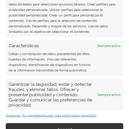
hardware, software empresarial y computación en
datos limitados para seleccionar anuncios básicos, Crear perfiles para
la nube.
publicidad personalizada, Utilizar perfiles para seleccionar la
publicidad personalizada, Crear un perfil para personalizar el
contenido, Uso de perfiles para la selección de contenido
Ver todos los artículos →
personalizado, Desarrollo y mejora de los servicios, Uso de datos
limitados con el objetivo de seleccionar el contenido.
Características
Siempre activo
Cotejo y combinación de datos procedentes de otras
fuentes de información, Vincular diferentes
dispositivos, Identificación de dispositivos en función
de la información transmitida de forma automática.
Garantizar la seguridad, evitar y detectar
fraudes, y eliminar fallos, Ofrecer y
presentar publicidad y contenido,
Siempre activo
Guardar y comunicar las preferencias de
privacidad.
Gestionar 711 proveedores
Leer más sobre estos propósitos