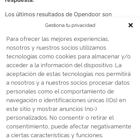
Los últimos resultados de Opendoor son
contundentes: Acción inmediata requerida para
Gestiona tu privacidad
los inversores de Opendoor. ¿Merece la pena
Para ofrecer las mejores experiencias,
invertir o es momento de vender? En el Análisis
nosotros y nuestros socios utilizamos
gratuito actual del 9 de agosto descubrirá
tecnologías como cookies para almacenar y/o
exactamente qué hacer.
acceder a la información del dispositivo. La
Opendoor: ¿Comprar o vender?
¡Lee más aquí!
aceptación de estas tecnologías nos permitirá
a nosotros y a nuestros socios procesar datos
personales como el comportamiento de
navegación o identificaciones únicas (IDs) en
Opendoor
este sitio y mostrar anuncios (no-)
personalizados. No consentir o retirar el
consentimiento, puede afectar negativamente
Compartir este artículo
a ciertas características y funciones.