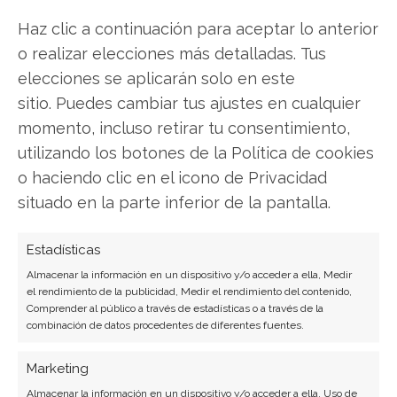
Twitter
Haz clic a continuación para aceptar lo anterior
o realizar elecciones más detalladas. Tus
Facebook
elecciones se aplicarán solo en este
LinkedIn
sitio. Puedes cambiar tus ajustes en cualquier
momento, incluso retirar tu consentimiento,
Copiar enlace
utilizando los botones de la Política de cookies
o haciendo clic en el icono de Privacidad
situado en la parte inferior de la pantalla.
Estadísticas
Almacenar la información en un dispositivo y/o acceder a ella, Medir
el rendimiento de la publicidad, Medir el rendimiento del contenido,
SOBRE EL AUTOR
Comprender al público a través de estadísticas o a través de la
combinación de datos procedentes de diferentes fuentes.
Javier Martínez González
Ingeniero de software convertido en escritor
Marketing
tecnológico. Analiza las últimas tendencias en
Almacenar la información en un dispositivo y/o acceder a ella, Uso de