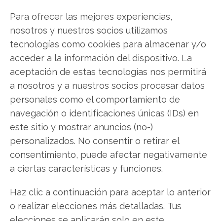
qué hacer.
Para ofrecer las mejores experiencias,
Nvidia: ¿Comprar o vender?
¡Lee más aquí!
nosotros y nuestros socios utilizamos
tecnologías como cookies para almacenar y/o
acceder a la información del dispositivo. La
aceptación de estas tecnologías nos permitirá
Nvidia
a nosotros y a nuestros socios procesar datos
personales como el comportamiento de
navegación o identificaciones únicas (IDs) en
Compartir este artículo
este sitio y mostrar anuncios (no-)
personalizados. No consentir o retirar el
Twitter
consentimiento, puede afectar negativamente
Facebook
a ciertas características y funciones.
LinkedIn
Haz clic a continuación para aceptar lo anterior
o realizar elecciones más detalladas. Tus
Copiar enlace
elecciones se aplicarán solo en este