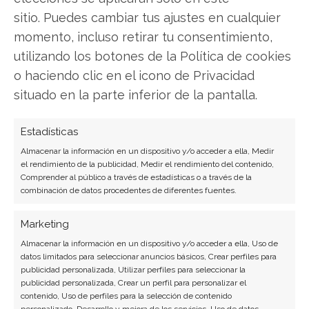
sitio. Puedes cambiar tus ajustes en cualquier
momento, incluso retirar tu consentimiento,
utilizando los botones de la Política de cookies
o haciendo clic en el icono de Privacidad
situado en la parte inferior de la pantalla.
SOBRE EL AUTOR
Estadísticas
Miguel Ángel Torres Díaz
Almacenar la información en un dispositivo y/o acceder a ella, Medir
Periodista de tecnología especializado en
el rendimiento de la publicidad, Medir el rendimiento del contenido,
videojuegos, realidad virtual y tendencias de
Comprender al público a través de estadísticas o a través de la
combinación de datos procedentes de diferentes fuentes.
consumo digital. Más de 10 años cubriendo la
industria tecnológica española.
Marketing
Ver todos los artículos →
Almacenar la información en un dispositivo y/o acceder a ella, Uso de
datos limitados para seleccionar anuncios básicos, Crear perfiles para
publicidad personalizada, Utilizar perfiles para seleccionar la
publicidad personalizada, Crear un perfil para personalizar el
contenido, Uso de perfiles para la selección de contenido
personalizado, Desarrollo y mejora de los servicios, Uso de datos