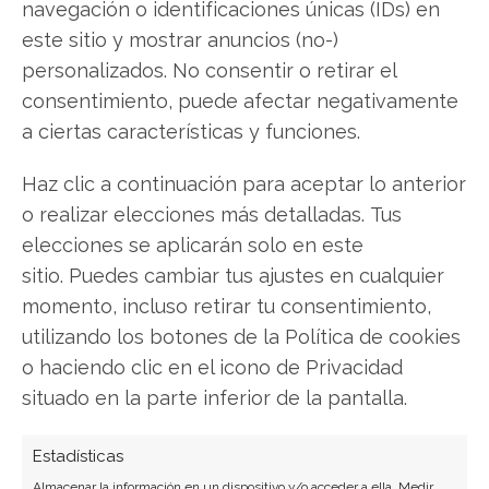
los inversores de Newmont Mining. ¿Merece la
navegación o identificaciones únicas (IDs) en
pena invertir o es momento de vender? En el
este sitio y mostrar anuncios (no-)
Análisis gratuito actual del 7 de agosto
personalizados. No consentir o retirar el
descubrirá exactamente qué hacer.
consentimiento, puede afectar negativamente
a ciertas características y funciones.
Newmont Mining: ¿Comprar o vender?
¡Lee más
aquí!
Haz clic a continuación para aceptar lo anterior
o realizar elecciones más detalladas. Tus
elecciones se aplicarán solo en este
Newmont Mining
sitio. Puedes cambiar tus ajustes en cualquier
momento, incluso retirar tu consentimiento,
utilizando los botones de la Política de cookies
Compartir este artículo
o haciendo clic en el icono de Privacidad
situado en la parte inferior de la pantalla.
Twitter
Estadísticas
Facebook
Almacenar la información en un dispositivo y/o acceder a ella, Medir