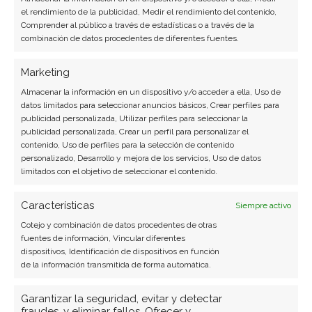
el rendimiento de la publicidad, Medir el rendimiento del contenido,
Comprender al público a través de estadísticas o a través de la
LinkedIn
combinación de datos procedentes de diferentes fuentes.
Copiar enlace
Marketing
Almacenar la información en un dispositivo y/o acceder a ella, Uso de
datos limitados para seleccionar anuncios básicos, Crear perfiles para
publicidad personalizada, Utilizar perfiles para seleccionar la
publicidad personalizada, Crear un perfil para personalizar el
contenido, Uso de perfiles para la selección de contenido
personalizado, Desarrollo y mejora de los servicios, Uso de datos
limitados con el objetivo de seleccionar el contenido.
SOBRE EL AUTOR
Características
Siempre activo
Miguel Ángel Torres Díaz
Cotejo y combinación de datos procedentes de otras
Periodista de tecnología especializado en
fuentes de información, Vincular diferentes
videojuegos, realidad virtual y tendencias de
dispositivos, Identificación de dispositivos en función
de la información transmitida de forma automática.
consumo digital. Más de 10 años cubriendo la
industria tecnológica española.
Garantizar la seguridad, evitar y detectar
fraudes, y eliminar fallos, Ofrecer y