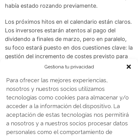
había estado rozando previamente.
Los próximos hitos en el calendario están claros.
Los inversores estarán atentos al pago del
dividendo a finales de marzo, pero en paralelo,
su foco estará puesto en dos cuestiones clave: la
gestión del incremento de costes previsto para
2026 y la evolución del conflicto en torno a
Gestiona tu privacidad
Nevada Gold Mines.
Para ofrecer las mejores experiencias,
nosotros y nuestros socios utilizamos
Newmont Mining: ¿Comprar o vender? El nuevo
tecnologías como cookies para almacenar y/o
Análisis de Newmont Mining del 7 de agosto
acceder a la información del dispositivo. La
tiene la respuesta:
aceptación de estas tecnologías nos permitirá
Los últimos resultados de Newmont Mining son
a nosotros y a nuestros socios procesar datos
contundentes: Acción inmediata requerida para
personales como el comportamiento de