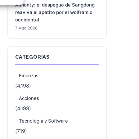
aún no traduce
e activo
7 Ago 2026
Almonty: el despegue de Sangdong
reaviva el apetito por el wolframio
occidental
7 Ago 2026
CATEGORÍAS
Finanzas
(4.198)
Acciones
(4.198)