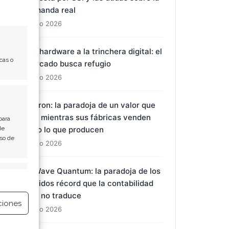
Nvidia: la doble cara de una acción
cerca de sus máximos, entre la
apuesta por SSI y las dudas sobre la
demanda real
cas o
7 Ago 2026
Del hardware a la trinchera digital: el
mercado busca refugio
7 Ago 2026
para
de
Uso de
Micron: la paradoja de un valor que
cae mientras sus fábricas venden
todo lo que producen
e activo
7 Ago 2026
ciones
D-Wave Quantum: la paradoja de los
pedidos récord que la contabilidad