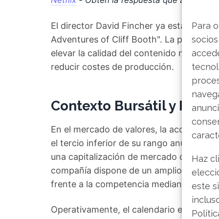
Netflix
- Obtén la respuesta que andabas
El director David Fincher ya está utiliza
Para o
Adventures of Cliff Booth". La postura d
socios
elevar la calidad del contenido mediant
accede
reducir costes de producción.
tecnol
proce
navega
Contexto Bursátil y Próx
anunci
consen
En el mercado de valores, la acción de Ne
caract
el tercio inferior de su rango anual, que
una capitalización de mercado de aprox
Haz cl
compañía dispone de un amplio margen f
elecci
frente a la competencia mediante el desa
este s
inclus
Operativamente, el calendario está car
Políti