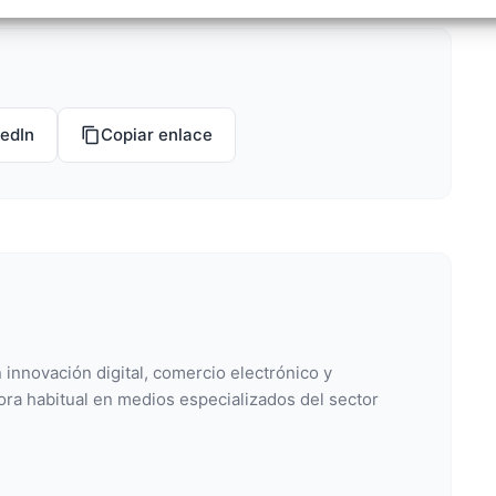
izar la seguridad, evitar y detectar fraudes, y eliminar
, Ofrecer y presentar publicidad y contenido, Guardar y
Siempr
car las preferencias de privacidad.
kedIn
Copiar enlace
 innovación digital, comercio electrónico y
ora habitual en medios especializados del sector