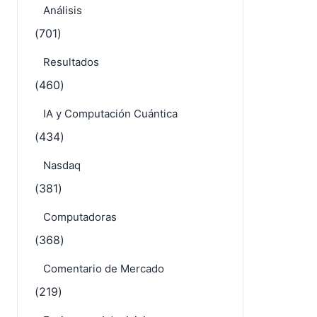
Tecnología y Software
(719)
Análisis
(701)
Resultados
(460)
IA y Computación Cuántica
(434)
Nasdaq
(381)
Computadoras
(368)