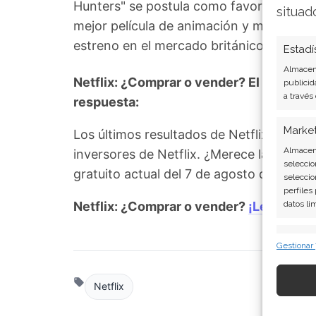
Hunters" se postula como favorita para 
situad
mejor película de animación y mejor canci
estreno en el mercado británico del thril
Estadí
Almacena
Netflix: ¿Comprar o vender? El nuevo Aná
publicid
a través
respuesta:
Marke
Los últimos resultados de Netflix son co
Almacena
inversores de Netflix. ¿Merece la pena i
seleccio
gratuito actual del 7 de agosto descubr
seleccio
perfiles
Netflix: ¿Comprar o vender?
¡Lee más a
datos li
Caract
Gestionar
Cotejo y
Vincular
informac
Netflix