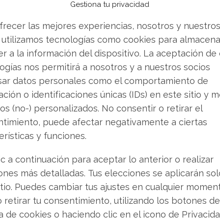
 buscando.
Gestiona tu privacidad
ndo esta tecnología en su próxima película, "The
frecer las mejores experiencias, nosotros y nuestro
e Netflix es clara: estas herramientas pretenden
 utilizamos tecnologías como cookies para almacena
e una mayor eficiencia técnica, no simplemente
r a la información del dispositivo. La aceptación de
ogías nos permitirá a nosotros y a nuestros socios
sar datos personales como el comportamiento de
ción o identificaciones únicas (IDs) en este sitio y m
imos Lanzamientos
os (no-) personalizados. No consentir o retirar el
timiento, puede afectar negativamente a ciertas
tflix cotizó ayer a 94,31 dólares, situándose en
erísticas y funciones.
 va desde los 75,01 hasta los 134,12 dólares. Con
imadamente 400.000 millones de dólares, la
ic a continuación para aceptar lo anterior o realizar
inanciero para asegurarse ventajas exclusivas
ones más detalladas. Tus elecciones se aplicarán so
rrollo de herramientas de IA propietarias.
itio. Puedes cambiar tus ajustes en cualquier momen
o retirar tu consentimiento, utilizando los botones de
gado. La producción original "KPop Demon
ca de cookies o haciendo clic en el icono de Privacid