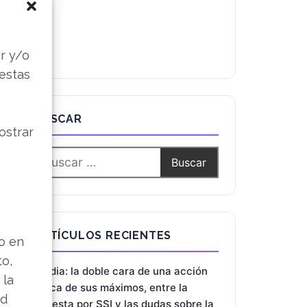
s
r y/o
 estas
ostrar
BUSCAR
lo en
to,
 la
ARTÍCULOS RECIENTES
ad