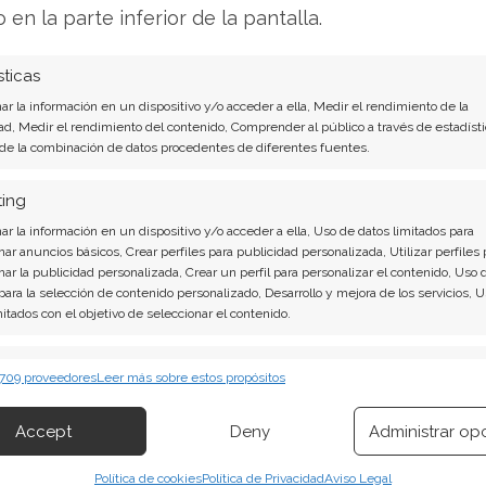
los premios Oscar 2026 en las categorías de
o en la parte inferior de la pantalla.
ón. Poco después, en abril, está previsto el
ler "The Critic", protagonizado por Ian McKellen.
sticas
r la información en un dispositivo y/o acceder a ella, Medir el rendimiento de la
lisis de Netflix del 7 de agosto tiene la
ad, Medir el rendimiento del contenido, Comprender al público a través de estadísti
 de la combinación de datos procedentes de diferentes fuentes.
ting
ntundentes: Acción inmediata requerida para los
r la información en un dispositivo y/o acceder a ella, Uso de datos limitados para
nvertir o es momento de vender? En el Análisis
nar anuncios básicos, Crear perfiles para publicidad personalizada, Utilizar perfiles 
irá exactamente qué hacer.
nar la publicidad personalizada, Crear un perfil para personalizar el contenido, Uso 
 para la selección de contenido personalizado, Desarrollo y mejora de los servicios, 
quí!
mitados con el objetivo de seleccionar el contenido.
erísticas
Siempr
 709 proveedores
Leer más sobre estos propósitos
 combinación de datos procedentes de otras fuentes de información,
 diferentes dispositivos, Identificación de dispositivos en función de la
Accept
Deny
Administrar op
ión transmitida de forma automática.
Política de cookies
Política de Privacidad
Aviso Legal