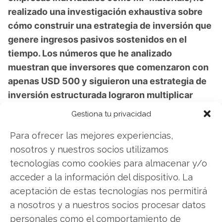
realizado una investigación exhaustiva sobre
cómo construir una estrategia de inversión que
genere ingresos pasivos sostenidos en el
tiempo. Los números que he analizado
muestran que inversores que comenzaron con
apenas USD 500 y siguieron una estrategia de
inversión estructurada lograron multiplicar
significativamente su capital en una década. En
Gestiona tu privacidad
mi webinar gratuito del 17 de noviembre te
Para ofrecer las mejores experiencias,
revelaré la estrategia de la "Línea Dorada" que
nosotros y nuestros socios utilizamos
utilizan fondos como BlackRock y Vanguard
tecnologías como cookies para almacenar y/o
para generar dinero incluso mientras duermen,
acceder a la información del dispositivo. La
y cómo puedes aplicarla a tu propia cartera
aceptación de estas tecnologías nos permitirá
independientemente del ciclo de mercado.
a nosotros y a nuestros socios procesar datos
Aprenderás concretamente cómo los
personales como el comportamiento de
inversores inteligentes generan ingresos