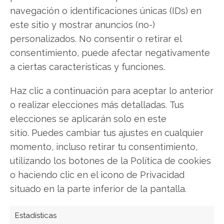
navegación o identificaciones únicas (IDs) en
complementarios y por qué cada minuto que no
este sitio y mostrar anuncios (no-)
aplicas esta estrategia estás dejando dinero
personalizados. No consentir o retirar el
sobre la mesa.
Detalles de la estrategia de la
consentimiento, puede afectar negativamente
Línea Dorada
a ciertas características y funciones.
Haz clic a continuación para aceptar lo anterior
MP Materials
o realizar elecciones más detalladas. Tus
elecciones se aplicarán solo en este
sitio. Puedes cambiar tus ajustes en cualquier
Compartir este artículo
momento, incluso retirar tu consentimiento,
utilizando los botones de la Política de cookies
Twitter
o haciendo clic en el icono de Privacidad
situado en la parte inferior de la pantalla.
Facebook
Estadísticas
LinkedIn