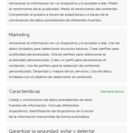
Almacenar la información en un dispositivo y/o acceder a ella, Medir
el rendimiento de la publicidad, Medir el rendimiento del contenido,
Copiar enlace
Comprender al público a través de estadísticas o a través de la
combinación de datos procedentes de diferentes fuentes.
Marketing
Almacenar la información en un dispositivo y/o acceder a ella, Uso de
datos limitados para seleccionar anuncios básicos, Crear perfiles para
publicidad personalizada, Utilizar perfiles para seleccionar la
publicidad personalizada, Crear un perfil para personalizar el
SOBRE EL AUTOR
contenido, Uso de perfiles para la selección de contenido
personalizado, Desarrollo y mejora de los servicios, Uso de datos
Carmen Ruiz López
limitados con el objetivo de seleccionar el contenido.
Periodista especializada en tecnología y
Características
transformación digital con más de 8 años de
Siempre activo
experiencia. Experta en inteligencia artificial,
Cotejo y combinación de datos procedentes de otras
fuentes de información, Vincular diferentes
ciberseguridad y startups tecnológicas.
dispositivos, Identificación de dispositivos en función
de la información transmitida de forma automática.
Ver todos los artículos →
Garantizar la seguridad, evitar y detectar