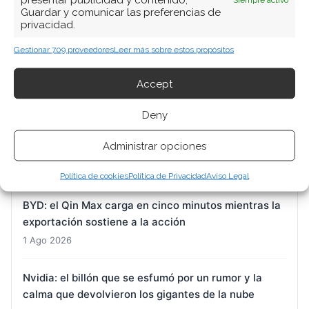
Guardar y comunicar las preferencias de
ARTÍCULOS RECIENTES
privacidad.
Gestionar 709 proveedores
Leer más sobre estos propósitos
El oro cierra julio en positivo pese al último traspié:
la división interna de la Fed marca el pulso
Accept
1 Ago 2026
Deny
DroneShield: la presión bajista se intensifica
Administrar opciones
mientras la acción busca un suelo técnico
1 Ago 2026
Política de cookies
Política de Privacidad
Aviso Legal
BYD: el Qin Max carga en cinco minutos mientras la
exportación sostiene a la acción
1 Ago 2026
Nvidia: el billón que se esfumó por un rumor y la
calma que devolvieron los gigantes de la nube