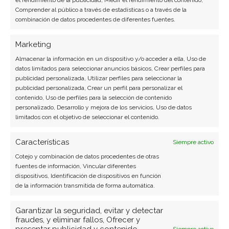
transformación digital con más de 8 años de
Comprender al público a través de estadísticas o a través de la
experiencia. Experta en inteligencia artificial,
combinación de datos procedentes de diferentes fuentes.
ciberseguridad y startups tecnológicas.
Marketing
Ver todos los artículos →
Almacenar la información en un dispositivo y/o acceder a ella, Uso de
datos limitados para seleccionar anuncios básicos, Crear perfiles para
publicidad personalizada, Utilizar perfiles para seleccionar la
publicidad personalizada, Crear un perfil para personalizar el
contenido, Uso de perfiles para la selección de contenido
personalizado, Desarrollo y mejora de los servicios, Uso de datos
limitados con el objetivo de seleccionar el contenido.
Características
Siempre activo
Cotejo y combinación de datos procedentes de otras
fuentes de información, Vincular diferentes
BUSCAR
dispositivos, Identificación de dispositivos en función
de la información transmitida de forma automática.
Garantizar la seguridad, evitar y detectar
fraudes, y eliminar fallos, Ofrecer y
presentar publicidad y contenido,
Siempre activo