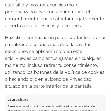
este sitio y mostrar anuncios (no-)
Twitter
personalizados. No consentir o retirar el
consentimiento, puede afectar negativamente
Facebook
a ciertas características y funciones.
LinkedIn
Haz clic a continuación para aceptar lo anterior
o realizar elecciones más detalladas. Tus
Copiar enlace
elecciones se aplicarán solo en este
sitio. Puedes cambiar tus ajustes en cualquier
momento, incluso retirar tu consentimiento,
utilizando los botones de la Política de cookies
o haciendo clic en el icono de Privacidad
situado en la parte inferior de la pantalla.
SOBRE EL AUTOR
Carmen Ruiz López
Estadísticas
Periodista especializada en tecnología y
Almacenar la información en un dispositivo y/o acceder a ella, Medir
el rendimiento de la publicidad, Medir el rendimiento del contenido,