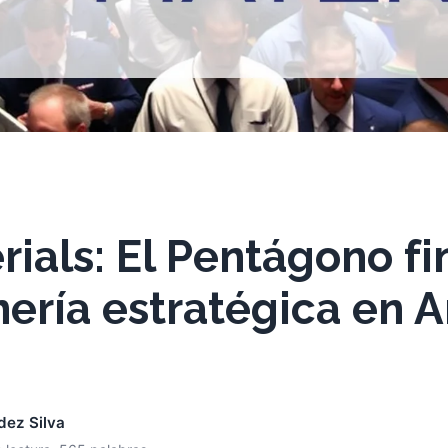
ials: El Pentágono fi
nería estratégica en A
dez Silva