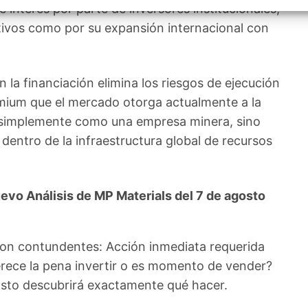
izar la seguridad, evitar y detectar fraudes, y eliminar
e interés por parte de inversores institucionales,
, Ofrecer y presentar publicidad y contenido, Guardar y
Siempr
tivos como por su expansión internacional con
car las preferencias de privacidad.
 la financiación elimina los riesgos de ejecución
remium que el mercado otorga actualmente a la
 simplemente como una empresa minera, sino
dentro de la infraestructura global de recursos
evo Análisis de MP Materials del 7 de agosto
son contundentes: Acción inmediata requerida
erece la pena invertir o es momento de vender?
agosto descubrirá exactamente qué hacer.