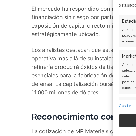
situad
El mercado ha respondido con notable o
financiación sin riesgo por parte del Pe
Estadí
exposición de capital directo mientras a
Almacena
estratégicamente ubicado.
publicid
a través
Los analistas destacan que esta jugada p
Marke
operativa más allá de su instalación prin
Almacena
refinería producirá óxidos de tierras ra
seleccio
esenciales para la fabricación de imanes
seleccio
perfiles
defensa. La capitalización bursátil de MP
datos li
11.000 millones de dólares.
Caract
Gestionar
Cotejo y
Reconocimiento como act
Vincular
informac
La cotización de MP Materials consolida 