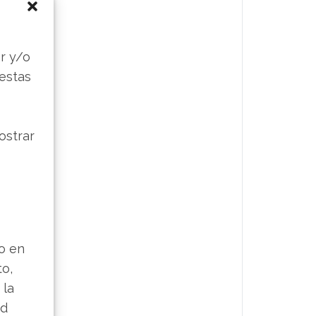
s
r y/o
 estas
ostrar
lo en
to,
 la
ad