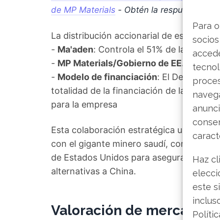
de MP Materials
- Obtén la respuesta qu
Para o
La distribución accionarial de este proy
socios
-
Ma'aden
: Controla el 51% de la partici
accede
-
MP Materials/Gobierno de EE.UU.
: Po
tecnol
-
Modelo de financiación
: El Departame
proce
totalidad de la financiación de la parte 
navega
para la empresa
anunci
consen
Esta colaboración estratégica une al pri
caract
con el gigante minero saudí, contando con
de Estados Unidos para asegurar cadenas
Haz cl
alternativas a China.
elecci
este s
inclus
Valoración de mercado e
Políti