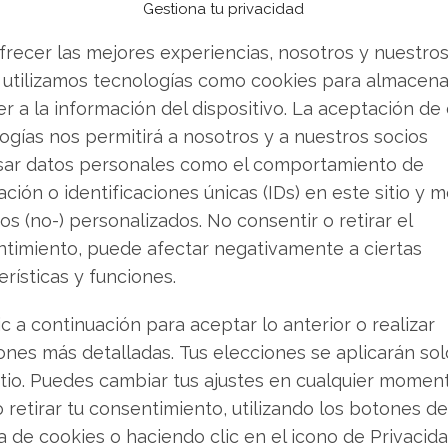
Gestiona tu privacidad
e andabas buscando.
frecer las mejores experiencias, nosotros y nuestro
ecto queda establecida de la siguiente manera:
 utilizamos tecnologías como cookies para almacena
pación mayoritaria
r a la información del dispositivo. La aceptación de
seen colectivamente el 49%
ogías nos permitirá a nosotros y a nuestros socios
nto de Defensa norteamericano asume la
sar datos personales como el comportamiento de
estadounidense, eliminando el riesgo de inversión
ción o identificaciones únicas (IDs) en este sitio y m
os (no-) personalizados. No consentir o retirar el
timiento, puede afectar negativamente a ciertas
ncipal productor estadounidense de tierras raras
erísticas y funciones.
 el respaldo explícito de la política de defensa
 de suministro de materiales críticos
ic a continuación para aceptar lo anterior o realizar
ones más detalladas. Tus elecciones se aplicarán so
itio. Puedes cambiar tus ajustes en cualquier momen
o retirar tu consentimiento, utilizando los botones de
n ascenso
ca de cookies o haciendo clic en el icono de Privacid