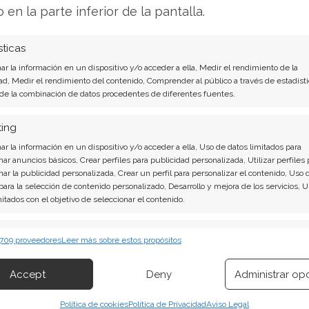
o en la parte inferior de la pantalla.
ptimismo a las condiciones de este acuerdo. La
ntágono permite a MP Materials limitar su
sticas
ccede a un centro de refinación
r la información en un dispositivo y/o acceder a ella, Medir el rendimiento de la
ad, Medir el rendimiento del contenido, Comprender al público a través de estadísti
 de la combinación de datos procedentes de diferentes fuentes.
ermite a la empresa diversificar su base
ting
cipal de Mountain Pass en California. La nueva
r la información en un dispositivo y/o acceder a ella, Uso de datos limitados para
ras ligeras y pesadas por separado, componentes
nar anuncios básicos, Crear perfiles para publicidad personalizada, Utilizar perfiles 
 de vehículos eléctricos y tecnologías de
nar la publicidad personalizada, Crear un perfil para personalizar el contenido, Uso 
 para la selección de contenido personalizado, Desarrollo y mejora de los servicios, 
 Materials se aproxima ya a la barrera de los
mitados con el objetivo de seleccionar el contenido.
erísticas
Siempr
 709 proveedores
Leer más sobre estos propósitos
 combinación de datos procedentes de otras fuentes de información,
or geopolítico clave
 diferentes dispositivos, Identificación de dispositivos en función de la
Accept
Deny
Administrar op
ión transmitida de forma automática.
una tendencia alcista bien definida. La ruptura
Política de cookies
Política de Privacidad
Aviso Legal