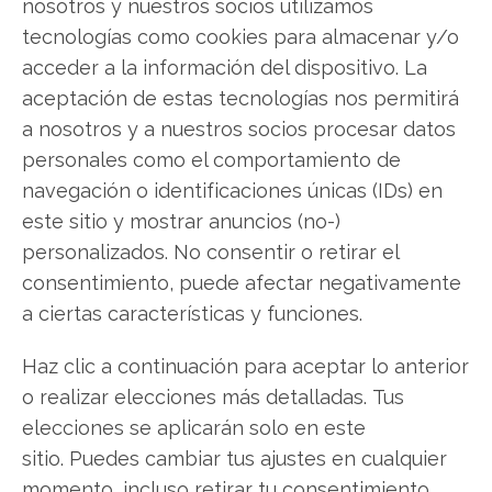
nosotros y nuestros socios utilizamos
exactamente qué hacer.
tecnologías como cookies para almacenar y/o
acceder a la información del dispositivo. La
Microsoft: ¿Comprar o vender?
¡Lee más aquí!
aceptación de estas tecnologías nos permitirá
a nosotros y a nuestros socios procesar datos
personales como el comportamiento de
Microsoft
navegación o identificaciones únicas (IDs) en
este sitio y mostrar anuncios (no-)
personalizados. No consentir o retirar el
Compartir este artículo
consentimiento, puede afectar negativamente
a ciertas características y funciones.
Twitter
Haz clic a continuación para aceptar lo anterior
Facebook
o realizar elecciones más detalladas. Tus
elecciones se aplicarán solo en este
LinkedIn
sitio. Puedes cambiar tus ajustes en cualquier
momento, incluso retirar tu consentimiento,
Copiar enlace