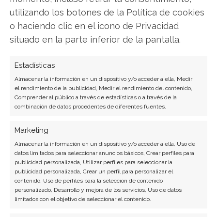
utilizando los botones de la Política de cookies
o haciendo clic en el icono de Privacidad
situado en la parte inferior de la pantalla.
Estadísticas
Almacenar la información en un dispositivo y/o acceder a ella, Medir
SOBRE EL AUTOR
el rendimiento de la publicidad, Medir el rendimiento del contenido,
Comprender al público a través de estadísticas o a través de la
Javier Martínez González
combinación de datos procedentes de diferentes fuentes.
Ingeniero de software convertido en escritor
tecnológico. Analiza las últimas tendencias en
Marketing
hardware, software empresarial y computación en
Almacenar la información en un dispositivo y/o acceder a ella, Uso de
la nube.
datos limitados para seleccionar anuncios básicos, Crear perfiles para
publicidad personalizada, Utilizar perfiles para seleccionar la
publicidad personalizada, Crear un perfil para personalizar el
Ver todos los artículos →
contenido, Uso de perfiles para la selección de contenido
personalizado, Desarrollo y mejora de los servicios, Uso de datos
limitados con el objetivo de seleccionar el contenido.